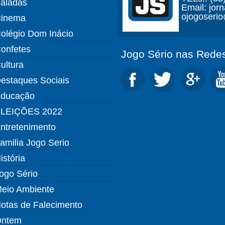
aladas
Email: jor
ojogoseri
inema
olégio Dom Inácio
onfetes
Jogo Sério nas Redes
ultura
estaques Sociais
ducação
LEIÇÕES 2022
ntretenimento
amilia Jogo Serio
istória
ogo Sério
eio Ambiente
otas de Falecimento
ntem