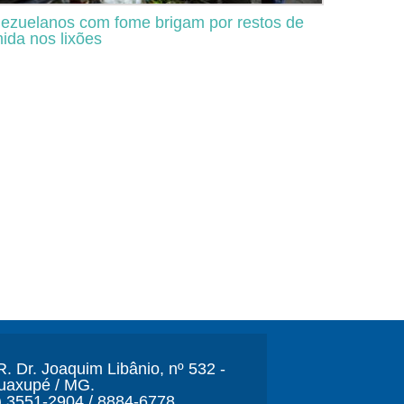
ezuelanos com fome brigam por restos de
ida nos lixões
. Dr. Joaquim Libânio, nº 532 -
Guaxupé / MG.
) 3551-2904 / 8884-6778.