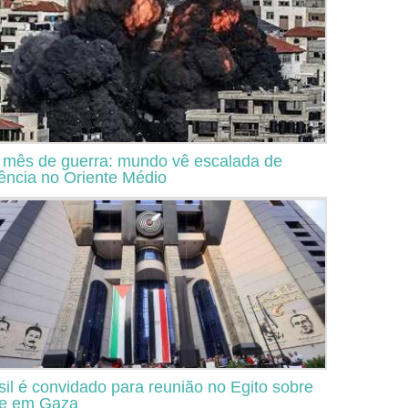
mês de guerra: mundo vê escalada de
lência no Oriente Médio
sil é convidado para reunião no Egito sobre
se em Gaza