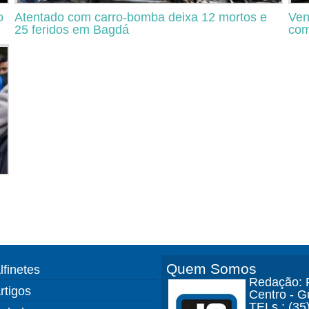
o
Atentado com carro-bomba deixa 12 mortos e
Ven
25 feridos em Bagdá
com
Quem Somos
lfinetes
Redação: R
rtigos
Centro - 
TELs.: (35