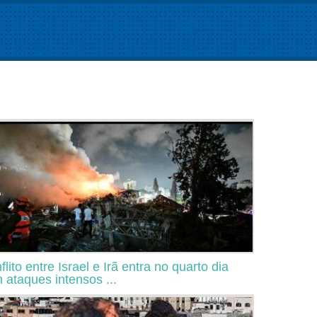
flito entre Israel e Irã entra no quarto dia
 ataques intensos ...