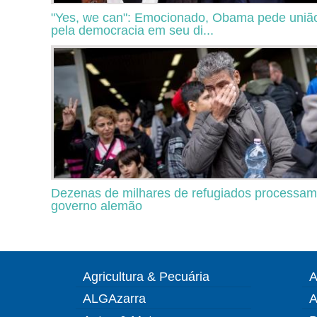
"Yes, we can": Emocionado, Obama pede uniã
pela democracia em seu di...
Dezenas de milhares de refugiados processam
governo alemão
Agricultura & Pecuária
A
ALGAzarra
A