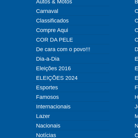
Autos & Motos
B
Carnaval
C
Classificados
C
Compre Aqui
C
COR DA PELE
C
De cara com o povo!!!
D
Dia-a-Dia
E
Eleições 2016
E
ELEIÇÕES 2024
E
Esportes
F
Famosos
H
Internacionais
J
Lazer
M
Nacionais
N
Notícias
O