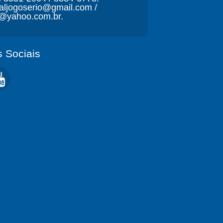
naljogoserio@gmail.com /
o@yahoo.com.br.
 Sociais