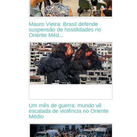
Mauro Vieira: Brasil defende
suspensão de hostilidades no
Oriente Méd...
Um mês de guerra: mundo vê
escalada de violência no Oriente
Médio