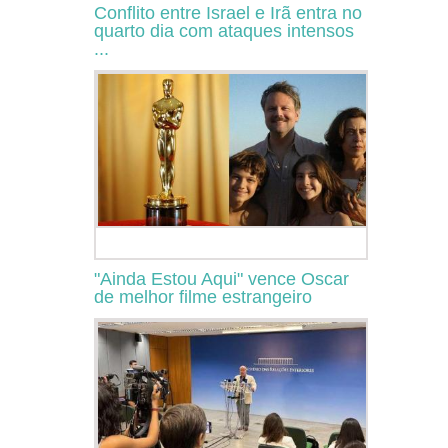
Conflito entre Israel e Irã entra no
quarto dia com ataques intensos
...
"Ainda Estou Aqui" vence Oscar
de melhor filme estrangeiro