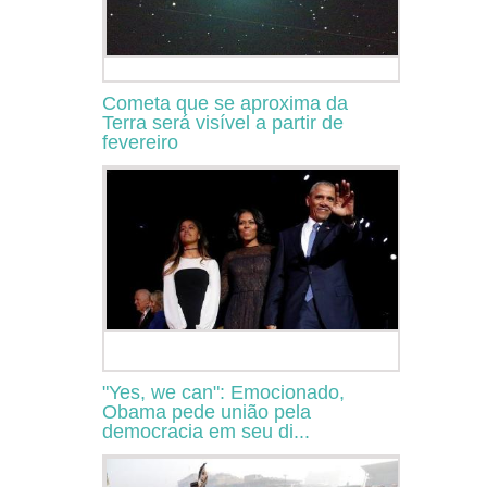
Cometa que se aproxima da
Terra será visível a partir de
fevereiro
"Yes, we can": Emocionado,
Obama pede união pela
democracia em seu di...