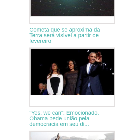
Cometa que se aproxima da
Terra será visível a partir de
fevereiro
"Yes, we can": Emocionado,
Obama pede união pela
democracia em seu di...