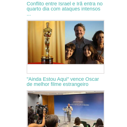
Conflito entre Israel e Irã entra no
quarto dia com ataques intensos
...
"Ainda Estou Aqui" vence Oscar
de melhor filme estrangeiro