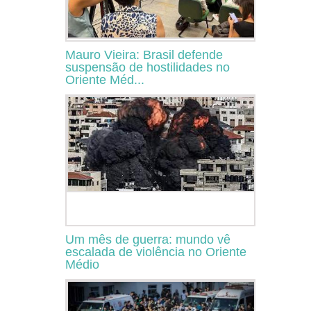
Mauro Vieira: Brasil defende
suspensão de hostilidades no
Oriente Méd...
Um mês de guerra: mundo vê
escalada de violência no Oriente
Médio