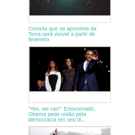
Cometa que se aproxima da
Terra será visível a partir de
fevereiro
"Yes, we can": Emocionado,
Obama pede união pela
democracia em seu di...