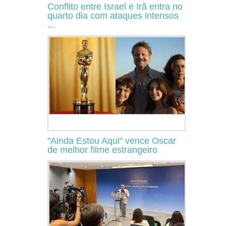
Conflito entre Israel e Irã entra no
quarto dia com ataques intensos
...
"Ainda Estou Aqui" vence Oscar
de melhor filme estrangeiro