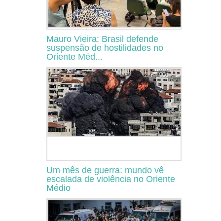
Mauro Vieira: Brasil defende
suspensão de hostilidades no
Oriente Méd...
Um mês de guerra: mundo vê
escalada de violência no Oriente
Médio