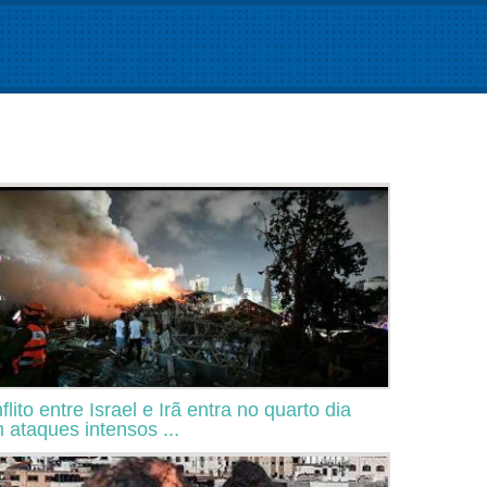
flito entre Israel e Irã entra no quarto dia
 ataques intensos ...