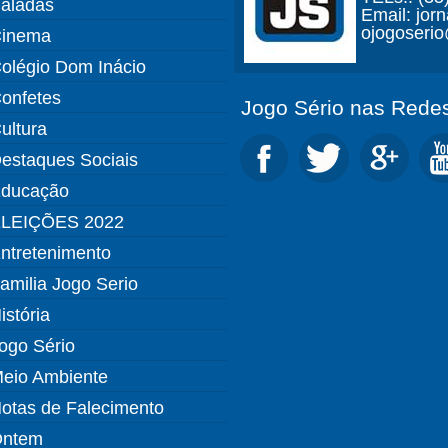
aladas
Email: jor
ojogoseri
inema
olégio Dom Inácio
onfetes
Jogo Sério nas Redes
ultura
estaques Sociais
ducação
LEIÇÕES 2022
ntretenimento
amilia Jogo Serio
istória
ogo Sério
eio Ambiente
otas de Falecimento
ntem