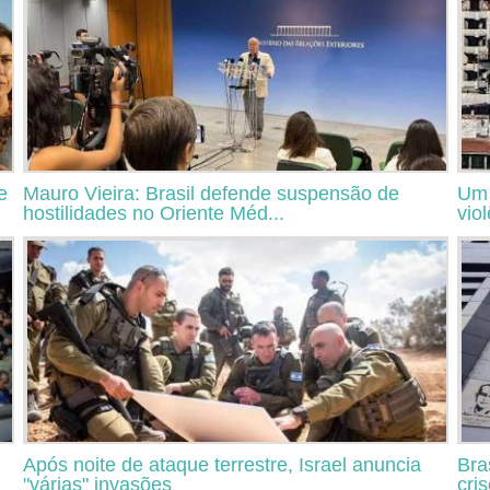
e
Mauro Vieira: Brasil defende suspensão de
Um 
hostilidades no Oriente Méd...
vio
Após noite de ataque terrestre, Israel anuncia
Bra
"várias" invasões
cri