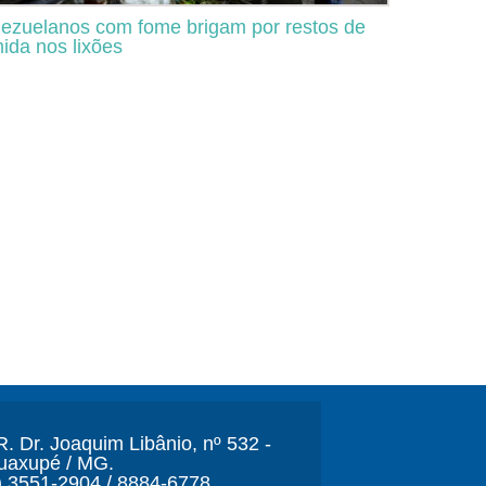
ezuelanos com fome brigam por restos de
ida nos lixões
. Dr. Joaquim Libânio, nº 532 -
Guaxupé / MG.
) 3551-2904 / 8884-6778.