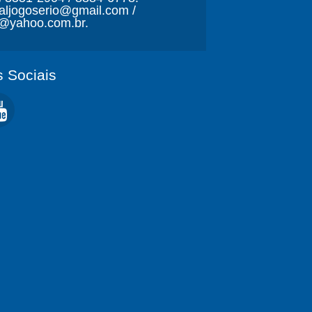
naljogoserio@gmail.com /
o@yahoo.com.br.
 Sociais