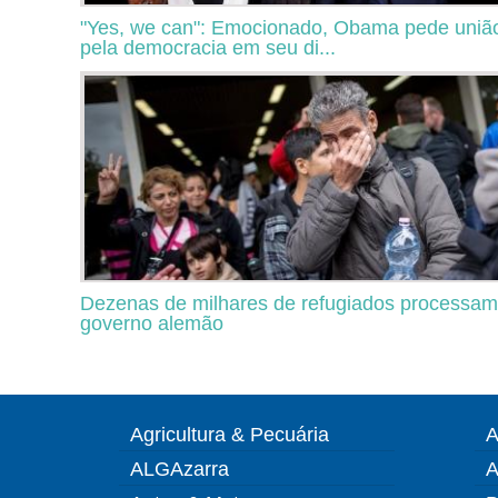
"Yes, we can": Emocionado, Obama pede uniã
pela democracia em seu di...
Dezenas de milhares de refugiados processam
governo alemão
Agricultura & Pecuária
A
ALGAzarra
A