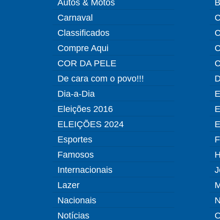
Autos & Motos
B
Carnaval
C
Classificados
C
Compre Aqui
C
COR DA PELE
C
De cara com o povo!!!
D
Dia-a-Dia
E
Eleições 2016
E
ELEIÇÕES 2024
E
Esportes
F
Famosos
H
Internacionais
J
Lazer
M
Nacionais
N
Notícias
O