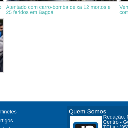
o
Atentado com carro-bomba deixa 12 mortos e
Ven
25 feridos em Bagdá
com
Quem Somos
lfinetes
Redação: R
rtigos
Centro - 
TELs.: (35