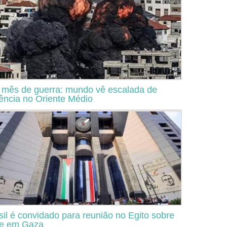
mês de guerra: mundo vê escalada de
lência no Oriente Médio
sil é convidado para reunião no Egito sobre
se em Gaza