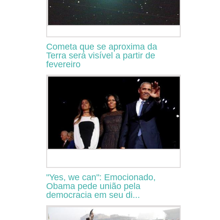
Cometa que se aproxima da
Terra será visível a partir de
fevereiro
"Yes, we can": Emocionado,
Obama pede união pela
democracia em seu di...