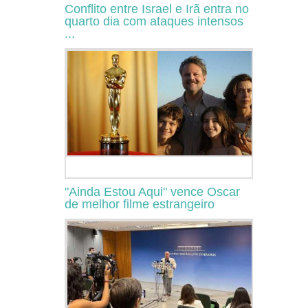
Conflito entre Israel e Irã entra no
quarto dia com ataques intensos
...
"Ainda Estou Aqui" vence Oscar
de melhor filme estrangeiro