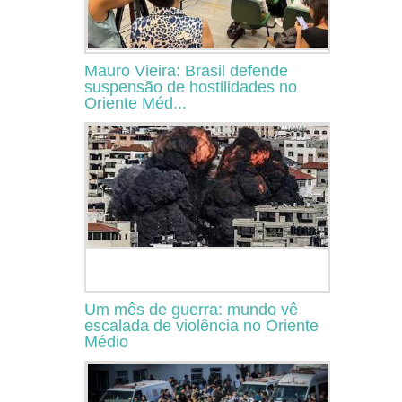
Mauro Vieira: Brasil defende
suspensão de hostilidades no
Oriente Méd...
Um mês de guerra: mundo vê
escalada de violência no Oriente
Médio