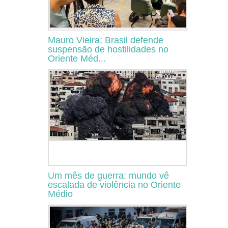
Mauro Vieira: Brasil defende
suspensão de hostilidades no
Oriente Méd...
Um mês de guerra: mundo vê
escalada de violência no Oriente
Médio