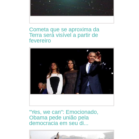
Cometa que se aproxima da
Terra será visível a partir de
fevereiro
"Yes, we can": Emocionado,
Obama pede união pela
democracia em seu di...