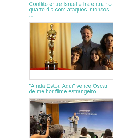
Conflito entre Israel e Irã entra no
quarto dia com ataques intensos
...
"Ainda Estou Aqui" vence Oscar
de melhor filme estrangeiro