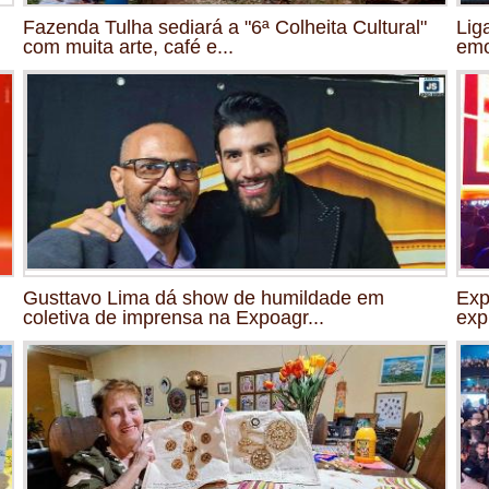
Fazenda Tulha sediará a "6ª Colheita Cultural"
Lig
com muita arte, café e...
emo
Gusttavo Lima dá show de humildade em
Exp
coletiva de imprensa na Expoagr...
exp