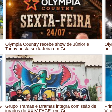
Olympia Country recebe show de Júnior e
Oly
Tonny nesta sexta-feira em Gu...
hoj
a-
Grupo Tramas e Dramas integra comissão de
Pri
jurados do XXIV FACE, em Co...
Vic