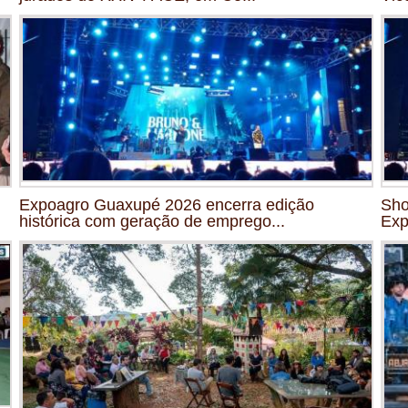
Expoagro Guaxupé 2026 encerra edição
Sho
histórica com geração de emprego...
Exp