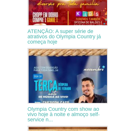
ATENÇÃO: A super série de
atrativos do Olympia Country já
começa hoje
Olympia Country com show ao
vivo hoje à noite e almoço self-
service n...