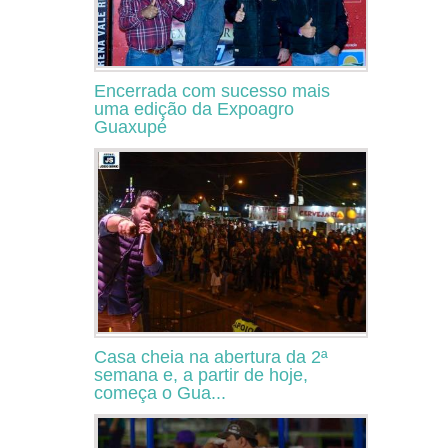
Encerrada com sucesso mais
uma edição da Expoagro
Guaxupé
Casa cheia na abertura da 2ª
semana e, a partir de hoje,
começa o Gua...