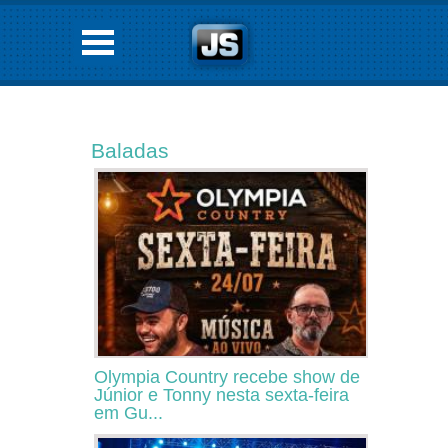
Baladas
Olympia Country recebe show de
Júnior e Tonny nesta sexta-feira
em Gu...