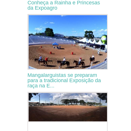
Conheça a Rainha e Princesas
da Expoagro
Mangalarguistas se preparam
para a tradicional Exposição da
raça na E...