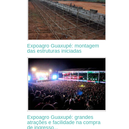
Expoagro Guaxupé: montagem
das estruturas iniciadas
Expoagro Guaxupé: grandes
atrações e facilidade na compra
de ingresso...