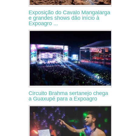
Exposição do Cavalo Mangalarga
e grandes shows dão início à
Expoagro ...
Circuito Brahma sertanejo chega
a Guaxupé para a Expoagro