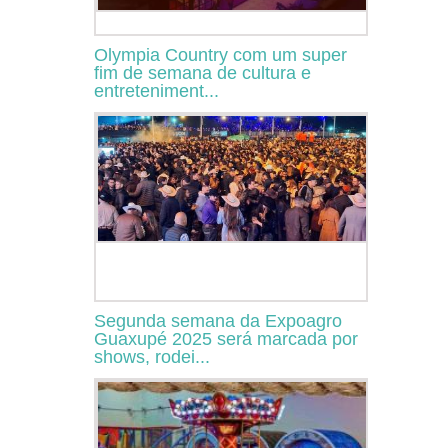
Olympia Country com um super
fim de semana de cultura e
entreteniment...
Segunda semana da Expoagro
Guaxupé 2025 será marcada por
shows, rodei...