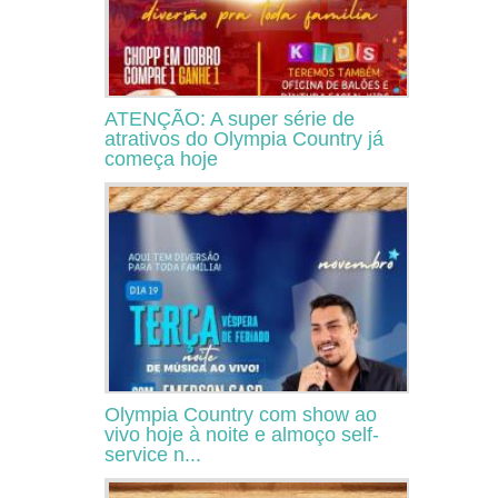
ATENÇÃO: A super série de
atrativos do Olympia Country já
começa hoje
Olympia Country com show ao
vivo hoje à noite e almoço self-
service n...