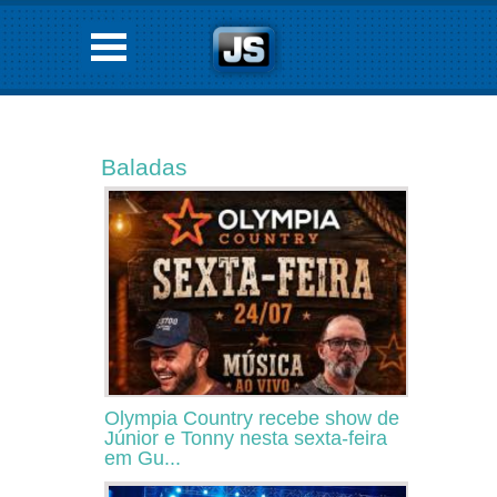
Baladas
Olympia Country recebe show de
Júnior e Tonny nesta sexta-feira
em Gu...