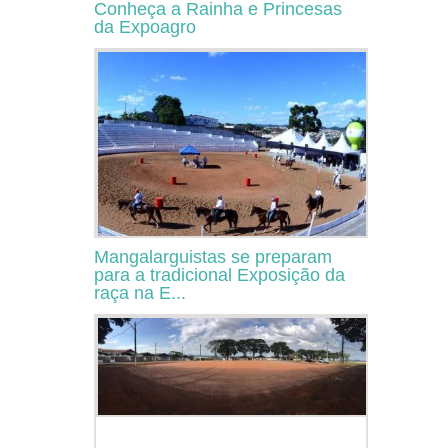
Conheça a Rainha e Princesas
da Expoagro
Mangalarguistas se preparam
para a tradicional Exposição da
raça na E...