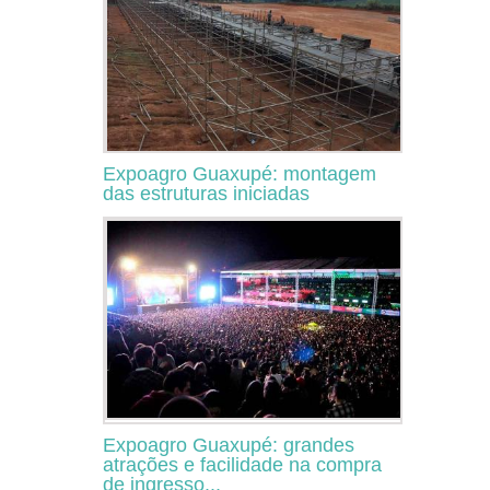
Expoagro Guaxupé: montagem
das estruturas iniciadas
Expoagro Guaxupé: grandes
atrações e facilidade na compra
de ingresso...