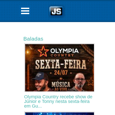
Baladas
Olympia Country recebe show de
Júnior e Tonny nesta sexta-feira
em Gu...