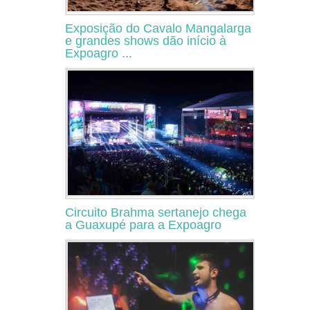
Exposição do Cavalo Mangalarga
e grandes shows dão início à
Expoagro ...
Circuito Brahma sertanejo chega
a Guaxupé para a Expoagro