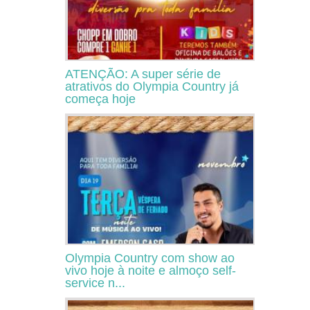
ATENÇÃO: A super série de
atrativos do Olympia Country já
começa hoje
Olympia Country com show ao
vivo hoje à noite e almoço self-
service n...