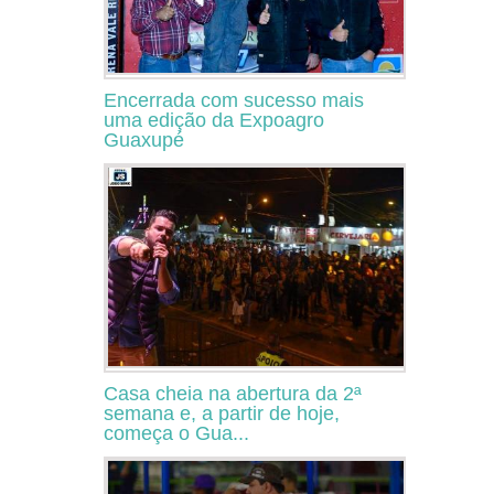
Encerrada com sucesso mais
uma edição da Expoagro
Guaxupé
Casa cheia na abertura da 2ª
semana e, a partir de hoje,
começa o Gua...