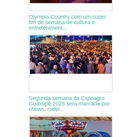
Olympia Country com um super
fim de semana de cultura e
entreteniment...
Segunda semana da Expoagro
Guaxupé 2025 será marcada por
shows, rodei...