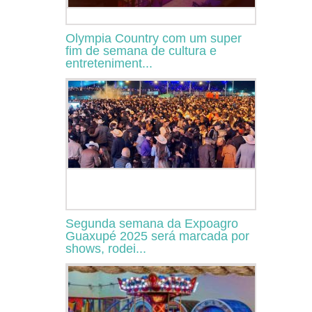
Olympia Country com um super
fim de semana de cultura e
entreteniment...
Segunda semana da Expoagro
Guaxupé 2025 será marcada por
shows, rodei...