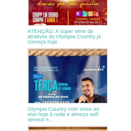
ATENÇÃO: A super série de
atrativos do Olympia Country já
começa hoje
Olympia Country com show ao
vivo hoje à noite e almoço self-
service n...