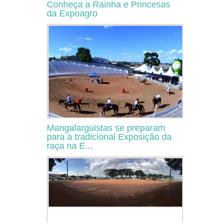
Conheça a Rainha e Princesas
da Expoagro
Mangalarguistas se preparam
para a tradicional Exposição da
raça na E...