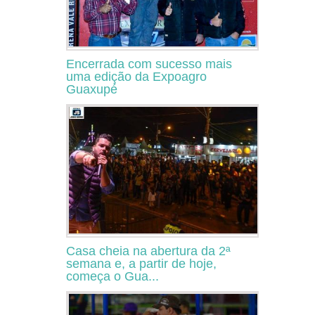
Encerrada com sucesso mais
uma edição da Expoagro
Guaxupé
Casa cheia na abertura da 2ª
semana e, a partir de hoje,
começa o Gua...