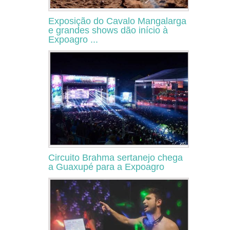
Exposição do Cavalo Mangalarga
e grandes shows dão início à
Expoagro ...
Circuito Brahma sertanejo chega
a Guaxupé para a Expoagro