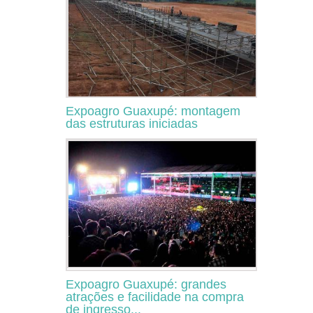
Expoagro Guaxupé: montagem
das estruturas iniciadas
Expoagro Guaxupé: grandes
atrações e facilidade na compra
de ingresso...