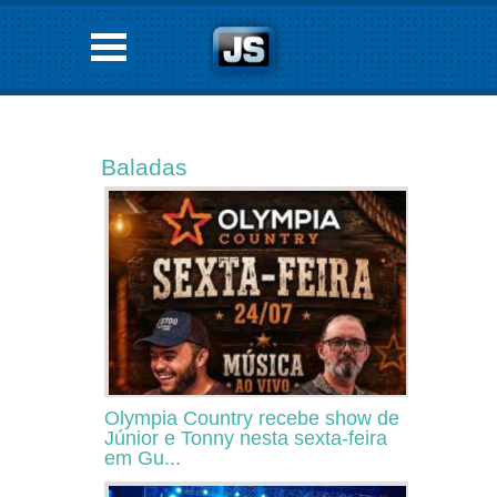
Baladas
Olympia Country recebe show de
Júnior e Tonny nesta sexta-feira
em Gu...