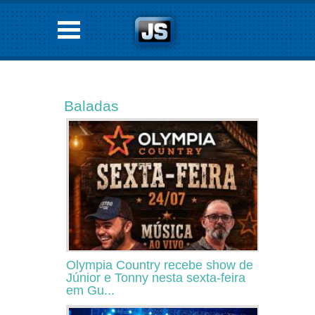
Baladas
Olympia Country recebe show de
Júnior e Tonny nesta sexta-feira
em Gu...