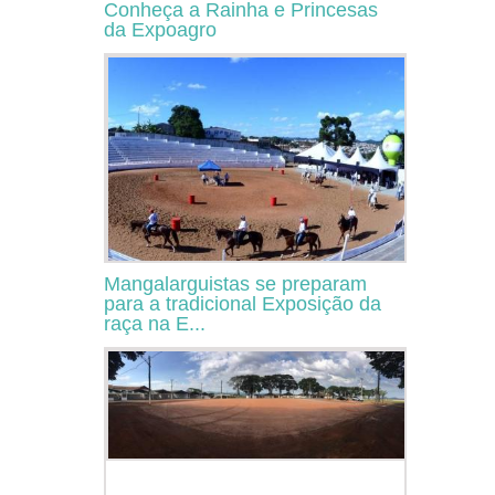
Conheça a Rainha e Princesas
da Expoagro
Mangalarguistas se preparam
para a tradicional Exposição da
raça na E...