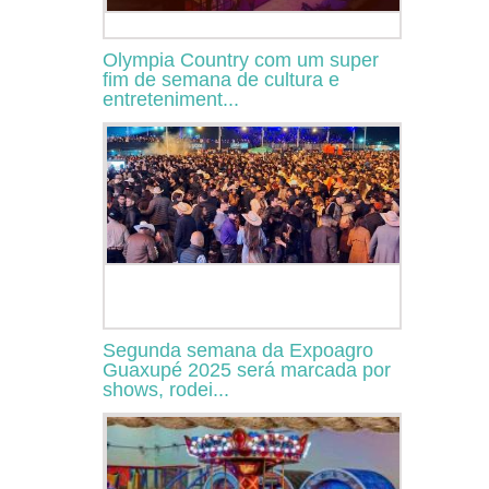
Olympia Country com um super
fim de semana de cultura e
entreteniment...
Segunda semana da Expoagro
Guaxupé 2025 será marcada por
shows, rodei...