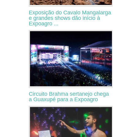
Exposição do Cavalo Mangalarga
e grandes shows dão início à
Expoagro ...
Circuito Brahma sertanejo chega
a Guaxupé para a Expoagro