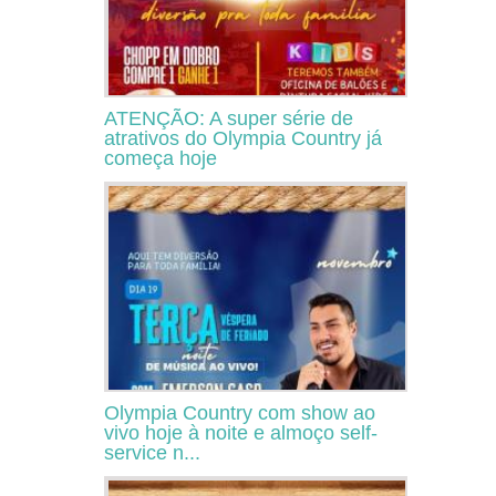
ATENÇÃO: A super série de
atrativos do Olympia Country já
começa hoje
Olympia Country com show ao
vivo hoje à noite e almoço self-
service n...