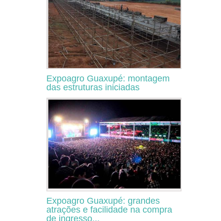
Expoagro Guaxupé: montagem
das estruturas iniciadas
Expoagro Guaxupé: grandes
atrações e facilidade na compra
de ingresso...