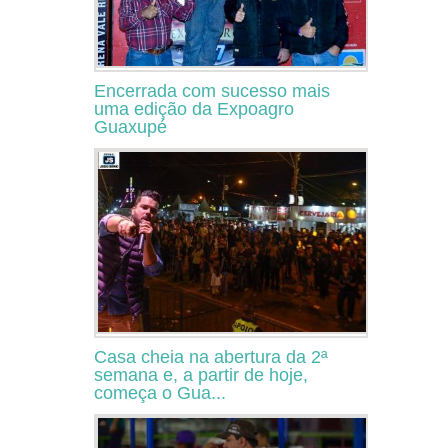
Encerrada com sucesso mais
uma edição da Expoagro
Guaxupé
Casa cheia na abertura da 2ª
semana e, a partir de hoje,
começa o Gua...