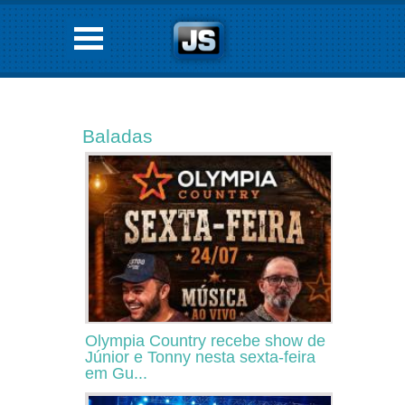
Baladas
Olympia Country recebe show de
Júnior e Tonny nesta sexta-feira
em Gu...