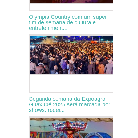
Olympia Country com um super
fim de semana de cultura e
entreteniment...
Segunda semana da Expoagro
Guaxupé 2025 será marcada por
shows, rodei...