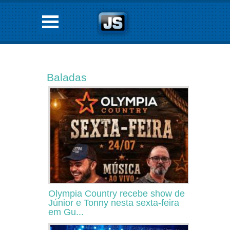
Baladas
Olympia Country recebe show de
Júnior e Tonny nesta sexta-feira
em Gu...