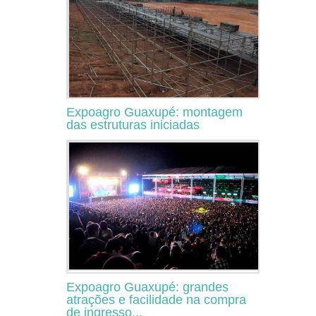
Expoagro Guaxupé: montagem
das estruturas iniciadas
Expoagro Guaxupé: grandes
atrações e facilidade na compra
de ingresso...