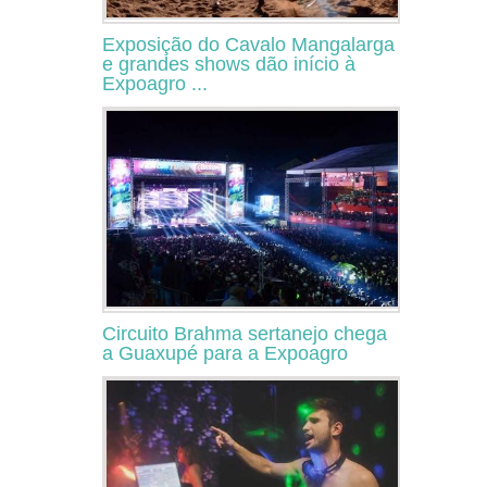
Exposição do Cavalo Mangalarga
e grandes shows dão início à
Expoagro ...
Circuito Brahma sertanejo chega
a Guaxupé para a Expoagro