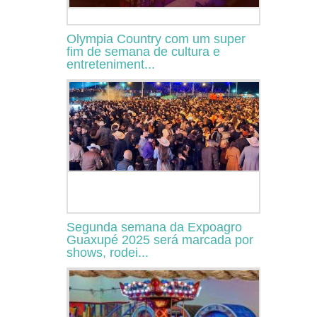
Olympia Country com um super
fim de semana de cultura e
entreteniment...
Segunda semana da Expoagro
Guaxupé 2025 será marcada por
shows, rodei...