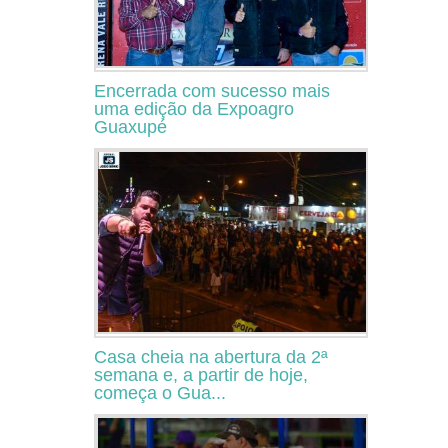
Encerrada com sucesso mais
uma edição da Expoagro
Guaxupé
Casa cheia na abertura da 2ª
semana e, a partir de hoje,
começa o Gua...