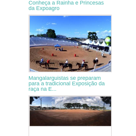
Conheça a Rainha e Princesas
da Expoagro
Mangalarguistas se preparam
para a tradicional Exposição da
raça na E...