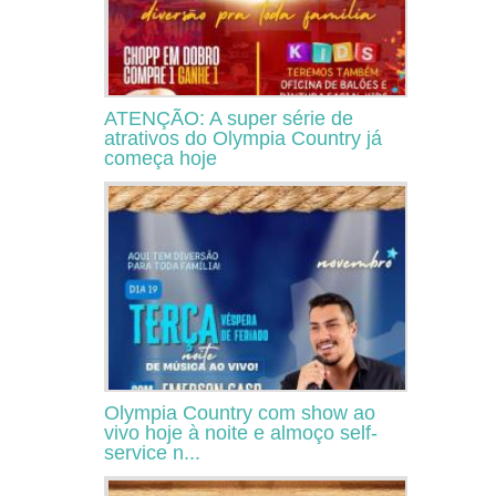
ATENÇÃO: A super série de
atrativos do Olympia Country já
começa hoje
Olympia Country com show ao
vivo hoje à noite e almoço self-
service n...