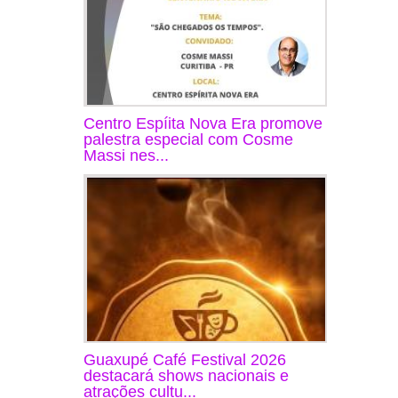
Centro Espíita Nova Era promove
palestra especial com Cosme
Massi nes...
Guaxupé Café Festival 2026
destacará shows nacionais e
atrações cultu...