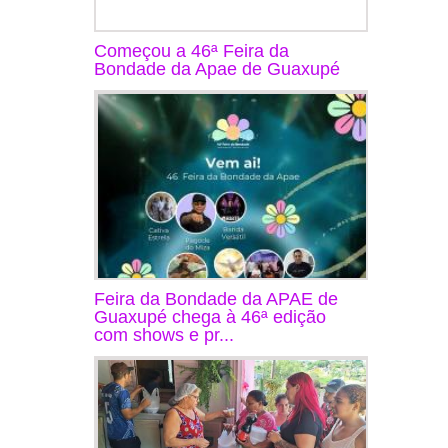
Começou a 46ª Feira da
Bondade da Apae de Guaxupé
Feira da Bondade da APAE de
Guaxupé chega à 46ª edição
com shows e pr...