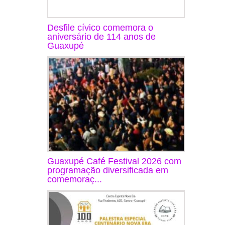
Desfile cívico comemora o
aniversário de 114 anos de
Guaxupé
Guaxupé Café Festival 2026 com
programação diversificada em
comemoraç...