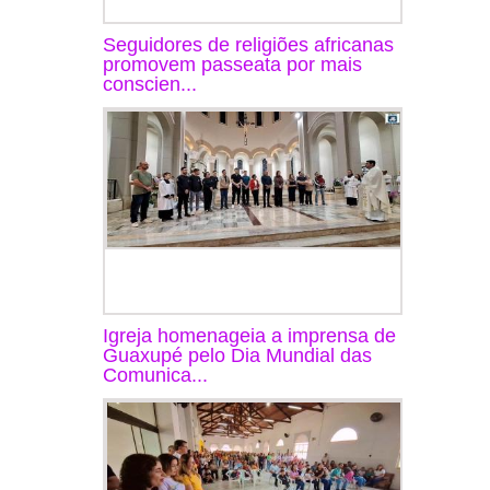
Seguidores de religiões africanas
promovem passeata por mais
conscien...
Igreja homenageia a imprensa de
Guaxupé pelo Dia Mundial das
Comunica...