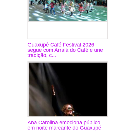
Guaxupé Café Festival 2026
segue com Arraiá do Café e une
tradição, c...
Ana Carolina emociona público
em noite marcante do Guaxupé