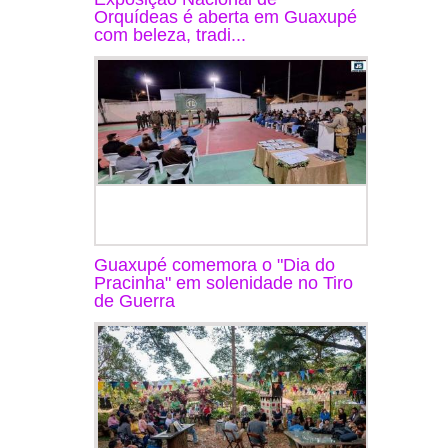
Orquídeas é aberta em Guaxupé
com beleza, tradi...
Guaxupé comemora o "Dia do
Pracinha" em solenidade no Tiro
de Guerra