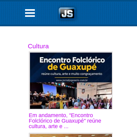
Cultura
Em andamento, "Encontro
Folclórico de Guaxupé" reúne
cultura, arte e ...