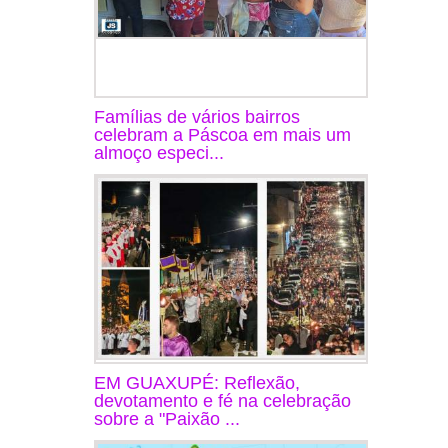
Famílias de vários bairros
celebram a Páscoa em mais um
almoço especi...
EM GUAXUPÉ: Reflexão,
devotamento e fé na celebração
sobre a "Paixão ...