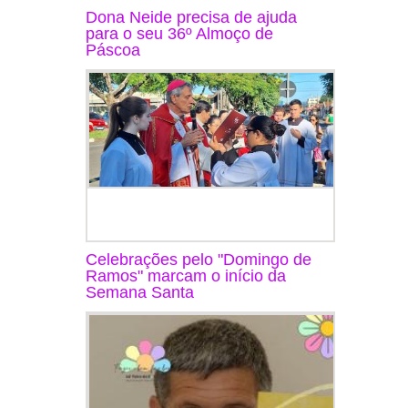
Dona Neide precisa de ajuda
para o seu 36º Almoço de
Páscoa
Celebrações pelo "Domingo de
Ramos" marcam o início da
Semana Santa