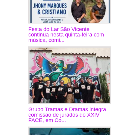
Festa do Lar São Vicente
continua nesta quinta-feira com
música, comi...
Grupo Tramas e Dramas integra
comissão de jurados do XXIV
FACE, em Co...