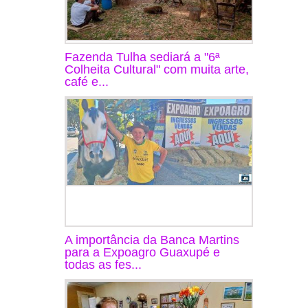
Fazenda Tulha sediará a "6ª
Colheita Cultural" com muita arte,
café e...
A importância da Banca Martins
para a Expoagro Guaxupé e
todas as fes...