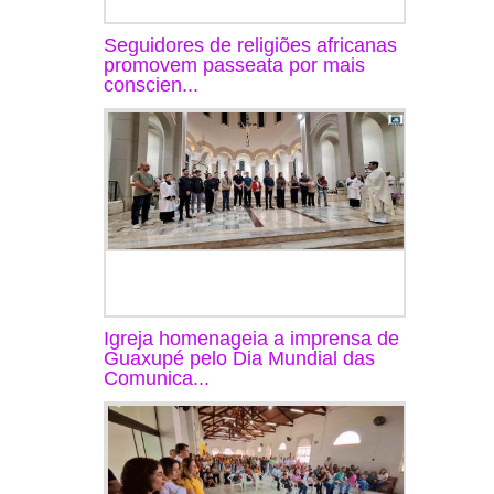
Seguidores de religiões africanas
promovem passeata por mais
conscien...
Igreja homenageia a imprensa de
Guaxupé pelo Dia Mundial das
Comunica...