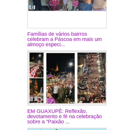
Famílias de vários bairros
celebram a Páscoa em mais um
almoço especi...
EM GUAXUPÉ: Reflexão,
devotamento e fé na celebração
sobre a "Paixão ...