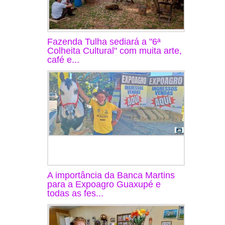
Fazenda Tulha sediará a "6ª
Colheita Cultural" com muita arte,
café e...
A importância da Banca Martins
para a Expoagro Guaxupé e
todas as fes...