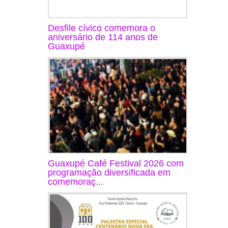
Desfile cívico comemora o
aniversário de 114 anos de
Guaxupé
Guaxupé Café Festival 2026 com
programação diversificada em
comemoraç...