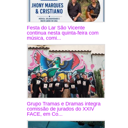
Festa do Lar São Vicente
continua nesta quinta-feira com
música, comi...
Grupo Tramas e Dramas integra
comissão de jurados do XXIV
FACE, em Co...