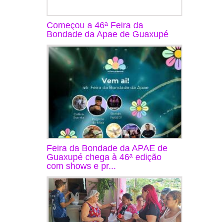
Começou a 46ª Feira da
Bondade da Apae de Guaxupé
Feira da Bondade da APAE de
Guaxupé chega à 46ª edição
com shows e pr...