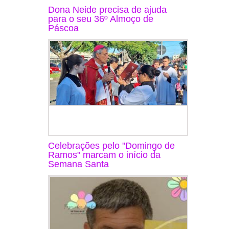
Dona Neide precisa de ajuda
para o seu 36º Almoço de
Páscoa
Celebrações pelo "Domingo de
Ramos" marcam o início da
Semana Santa