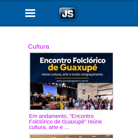
Cultura
Em andamento, "Encontro
Folclórico de Guaxupé" reúne
cultura, arte e ...