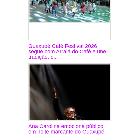
Guaxupé Café Festival 2026
segue com Arraiá do Café e une
tradição, c...
Ana Carolina emociona público
em noite marcante do Guaxupé