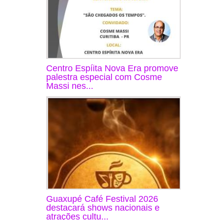
Centro Espíita Nova Era promove
palestra especial com Cosme
Massi nes...
Guaxupé Café Festival 2026
destacará shows nacionais e
atrações cultu...