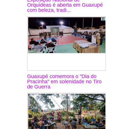
Orquídeas é aberta em Guaxupé
com beleza, tradi...
Guaxupé comemora o "Dia do
Pracinha" em solenidade no Tiro
de Guerra