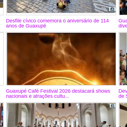
Desfile cívico comemora o aniversário de 114
Gua
anos de Guaxupé
div
Guaxupé Café Festival 2026 destacará shows
Dev
nacionais e atrações cultu...
de 