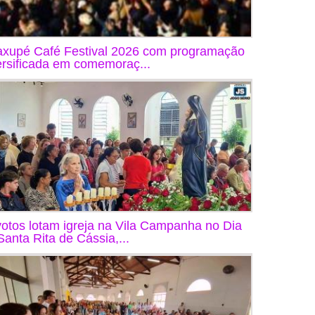
xupé Café Festival 2026 com programação
ersificada em comemoraç...
otos lotam igreja na Vila Campanha no Dia
Santa Rita de Cássia,...