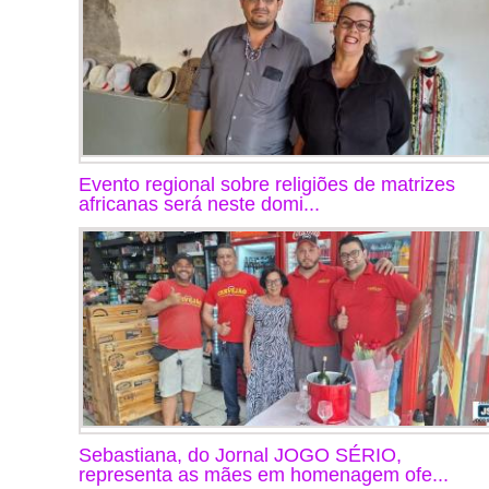
Evento regional sobre religiões de matrizes
africanas será neste domi...
Sebastiana, do Jornal JOGO SÉRIO,
representa as mães em homenagem ofe...