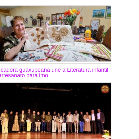
cadora guaxupeana une a Literatura infantil
artesanato para imo...