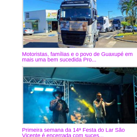
Motoristas, famílias e o povo de Guaxupé em
mais uma bem sucedida Pro...
Primeira semana da 14ª Festa do Lar São
Vicente é encerrada com suces...