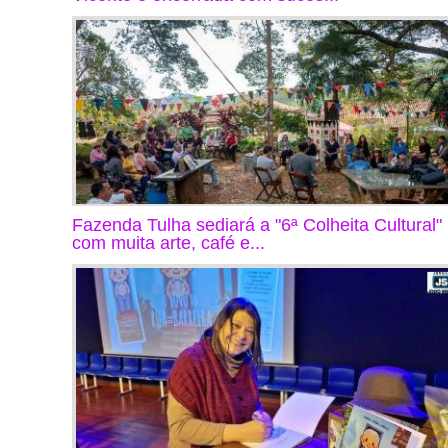
Fazenda Tulha sediará a "6ª Colheita Cultural"
com muita arte, café e...