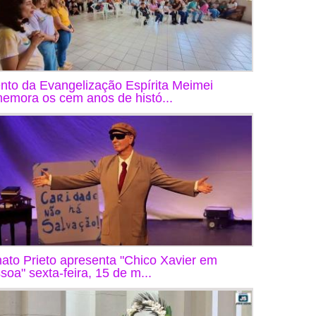
nto da Evangelização Espírita Meimei
emora os cem anos de histó...
ato Prieto apresenta "Chico Xavier em
soa" sexta-feira, 15 de m...