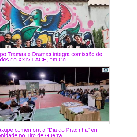
po Tramas e Dramas integra comissão de
ados do XXIV FACE, em Co...
xupé comemora o "Dia do Pracinha" em
enidade no Tiro de Guerra