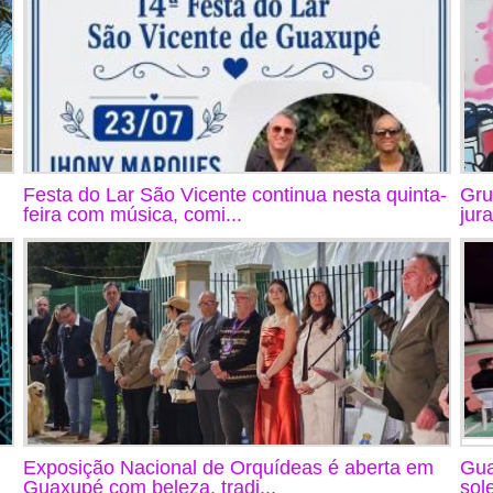
Festa do Lar São Vicente continua nesta quinta-
Gru
feira com música, comi...
jur
Exposição Nacional de Orquídeas é aberta em
Gua
Guaxupé com beleza, tradi...
sol