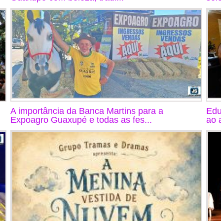
A importância da Banca Martins para a
Edu
Expoagro Guaxupé e todas as fes...
ao 