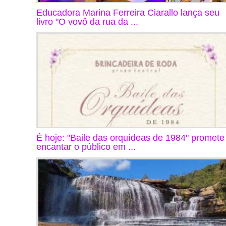
Educadora Marina Ferreira Ciarallo lança seu
livro "O vovô da rua da ...
É hoje: "Baile das orquídeas de 1984" promete
encantar o público em ...