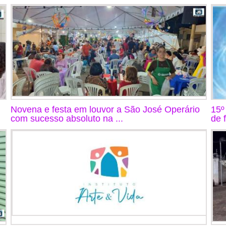
Novena e festa em louvor a São José Operário
15º
com sucesso absoluto na ...
de 