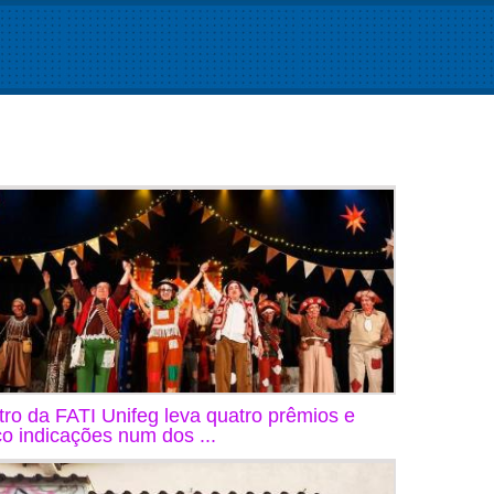
tro da FATI Unifeg leva quatro prêmios e
co indicações num dos ...