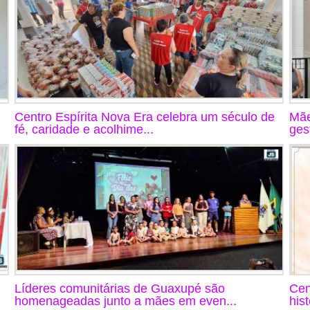
Centro Espírita Nova Era celebra um século de
Mãe
fé, caridade e acolhime...
ges
Líderes comunitárias de Guaxupé são
Cen
homenageadas junto a mães em even...
his