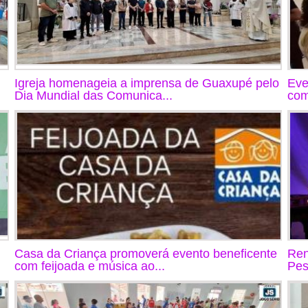
Igreja homenageia a imprensa de Guaxupé pelo
Eve
Dia Mundial das Comunica...
com
Casa da Criança promoverá evento beneficente
Ren
com feijoada e música ao...
Pes