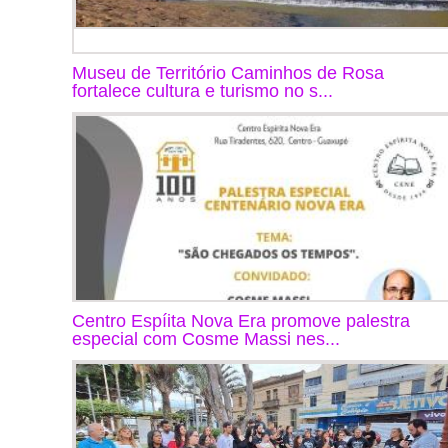
Museu de Território Caminhos de Rosa
fortalece cultura e turismo no s...
Centro Espíita Nova Era promove palestra
especial com Cosme Massi nes...