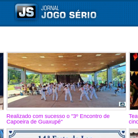
Realizado com sucesso o "3º Encontro de
Tea
Capoeira de Guaxupé"
cin