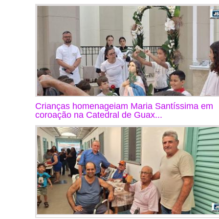
Crianças homenageiam Maria Santíssima em
coroação na Catedral de Guax...