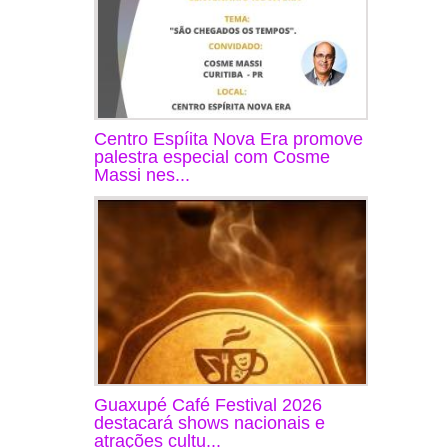
Centro Espíita Nova Era promove
palestra especial com Cosme
Massi nes...
Guaxupé Café Festival 2026
destacará shows nacionais e
atrações cultu...