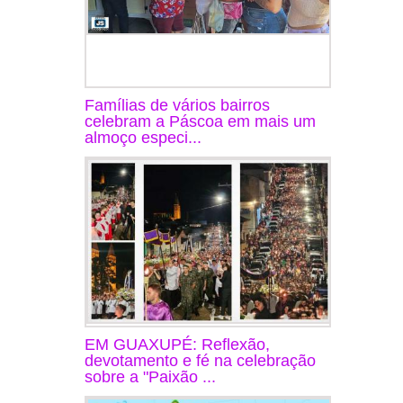
Famílias de vários bairros
celebram a Páscoa em mais um
almoço especi...
EM GUAXUPÉ: Reflexão,
devotamento e fé na celebração
sobre a "Paixão ...