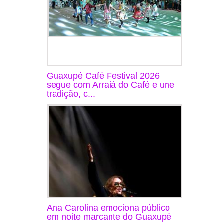
Guaxupé Café Festival 2026
segue com Arraiá do Café e une
tradição, c...
Ana Carolina emociona público
em noite marcante do Guaxupé