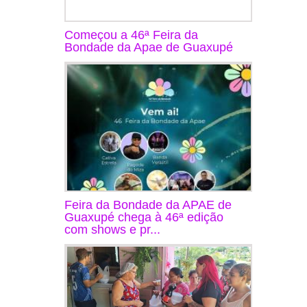
Começou a 46ª Feira da
Bondade da Apae de Guaxupé
Feira da Bondade da APAE de
Guaxupé chega à 46ª edição
com shows e pr...