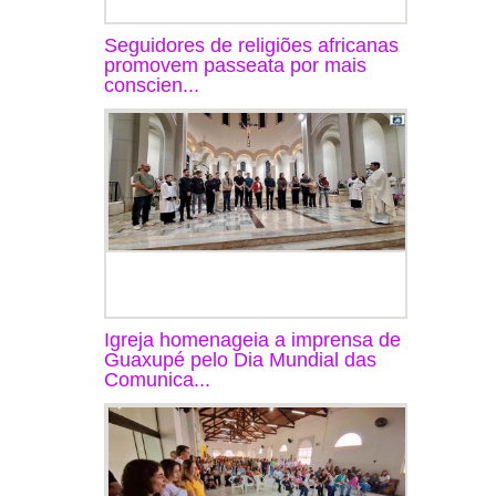
Seguidores de religiões africanas
promovem passeata por mais
conscien...
Igreja homenageia a imprensa de
Guaxupé pelo Dia Mundial das
Comunica...