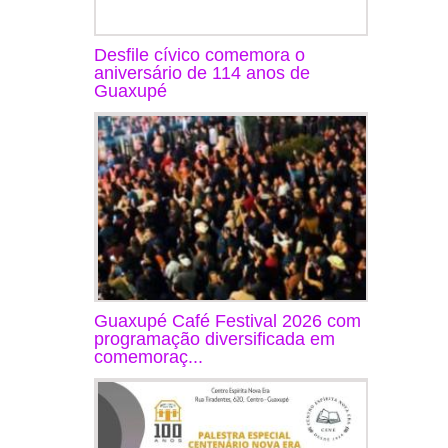
Desfile cívico comemora o
aniversário de 114 anos de
Guaxupé
Guaxupé Café Festival 2026 com
programação diversificada em
comemoraç...