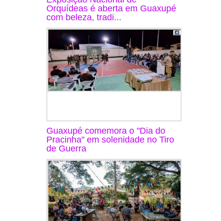
Orquídeas é aberta em Guaxupé
com beleza, tradi...
Guaxupé comemora o "Dia do
Pracinha" em solenidade no Tiro
de Guerra