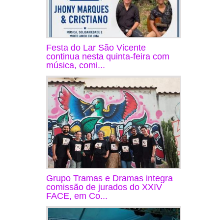
Festa do Lar São Vicente
continua nesta quinta-feira com
música, comi...
Grupo Tramas e Dramas integra
comissão de jurados do XXIV
FACE, em Co...