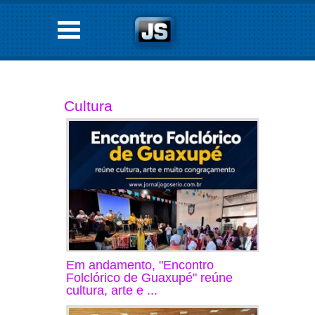
Cultura
Em andamento, "Encontro
Folclórico de Guaxupé" reúne
cultura, arte e ...