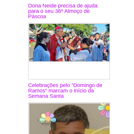
Dona Neide precisa de ajuda
para o seu 36º Almoço de
Páscoa
Celebrações pelo "Domingo de
Ramos" marcam o início da
Semana Santa