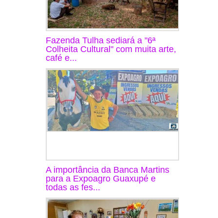
Fazenda Tulha sediará a "6ª
Colheita Cultural" com muita arte,
café e...
A importância da Banca Martins
para a Expoagro Guaxupé e
todas as fes...