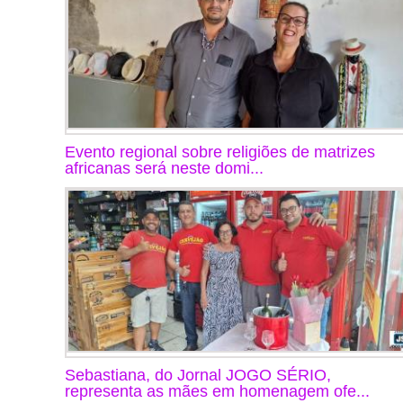
Evento regional sobre religiões de matrizes
africanas será neste domi...
Sebastiana, do Jornal JOGO SÉRIO,
representa as mães em homenagem ofe...