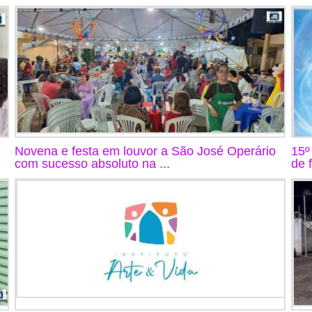
Novena e festa em louvor a São José Operário
15º
com sucesso absoluto na ...
de 