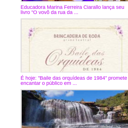
Educadora Marina Ferreira Ciarallo lança seu
livro "O vovô da rua da ...
É hoje: "Baile das orquídeas de 1984" promete
encantar o público em ...