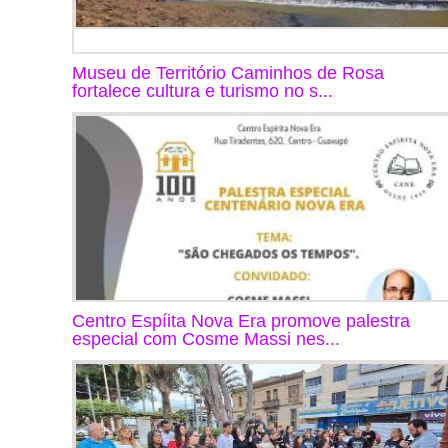
Museu de Território Caminhos de Rosa
fortalece cultura e turismo no s...
Centro Espíita Nova Era promove palestra
especial com Cosme Massi nes...