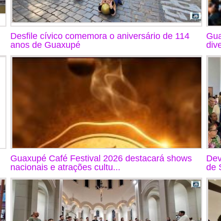
Desfile cívico comemora o aniversário de 114
Gua
anos de Guaxupé
div
Guaxupé Café Festival 2026 destacará shows
Dev
nacionais e atrações cultu...
de 