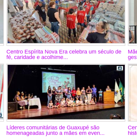
Centro Espírita Nova Era celebra um século de
Mãe
fé, caridade e acolhime...
ges
Líderes comunitárias de Guaxupé são
Cen
homenageadas junto a mães em even...
his