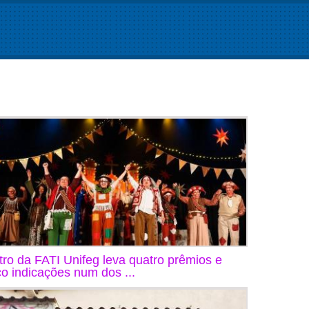
tro da FATI Unifeg leva quatro prêmios e
co indicações num dos ...