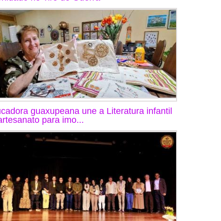
cadora guaxupeana une a Literatura infantil
artesanato para imo...