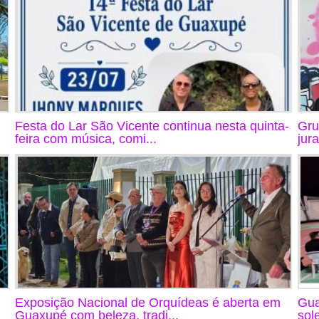
Festa do Lar São Vicente continua nesta quinta-
Gru
feira com música, comi...
jur
Exposição Nacional de Orquídeas é aberta em
Gua
Guaxupé com beleza, tradi...
sol