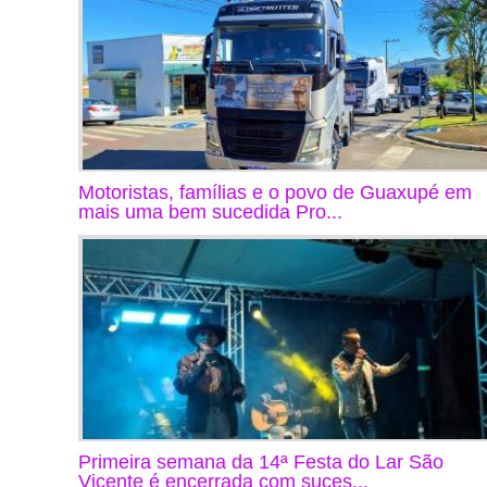
Motoristas, famílias e o povo de Guaxupé em
mais uma bem sucedida Pro...
Primeira semana da 14ª Festa do Lar São
Vicente é encerrada com suces...