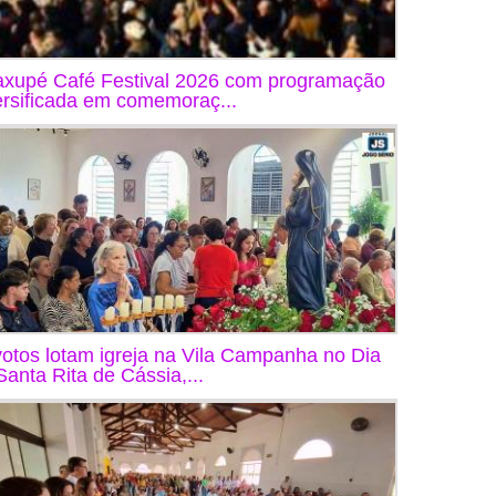
xupé Café Festival 2026 com programação
ersificada em comemoraç...
otos lotam igreja na Vila Campanha no Dia
Santa Rita de Cássia,...