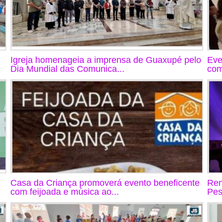
Igreja homenageia a imprensa de Guaxupé pelo
Eve
Dia Mundial das Comunica...
com
Casa da Criança promoverá evento beneficente
Ren
com feijoada e música ao...
Pes