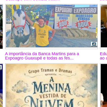
A importância da Banca Martins para a
Edu
Expoagro Guaxupé e todas as fes...
ao 