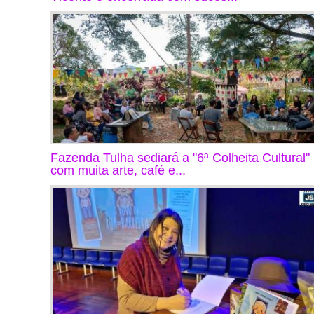
Fazenda Tulha sediará a "6ª Colheita Cultural"
com muita arte, café e...