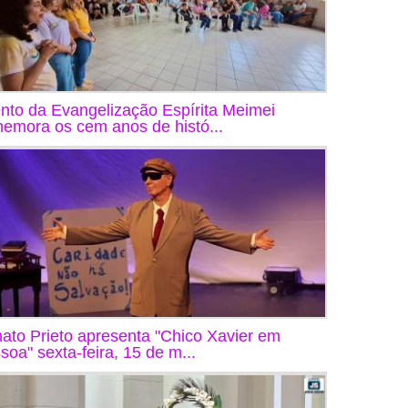
nto da Evangelização Espírita Meimei
emora os cem anos de histó...
ato Prieto apresenta "Chico Xavier em
soa" sexta-feira, 15 de m...