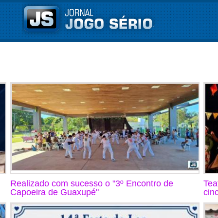
Realizado com sucesso o "3º Encontro de
Tea
Capoeira de Guaxupé"
cin