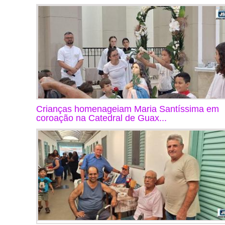
Crianças homenageiam Maria Santíssima em
coroação na Catedral de Guax...