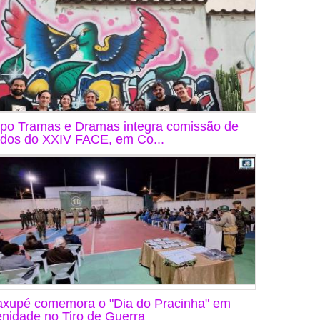
po Tramas e Dramas integra comissão de
ados do XXIV FACE, em Co...
xupé comemora o "Dia do Pracinha" em
enidade no Tiro de Guerra