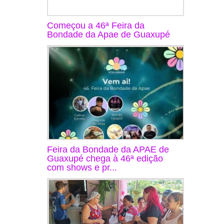
Começou a 46ª Feira da
Bondade da Apae de Guaxupé
Feira da Bondade da APAE de
Guaxupé chega à 46ª edição
com shows e pr...