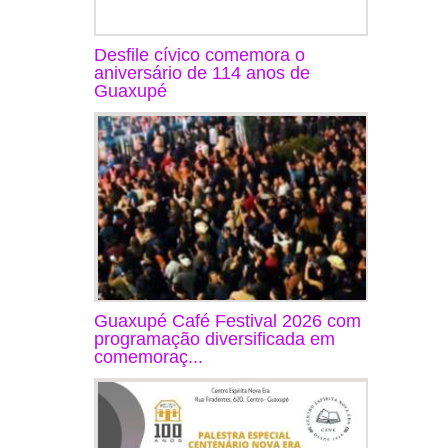
Desfile cívico comemora o
aniversário de 114 anos de
Guaxupé
Guaxupé Café Festival 2026 com
programação diversificada em
comemoraç...