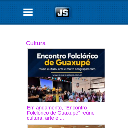
Cultura
Em andamento, "Encontro
Folclórico de Guaxupé" reúne
cultura, arte e ...