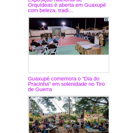
Orquídeas é aberta em Guaxupé
com beleza, tradi...
Guaxupé comemora o "Dia do
Pracinha" em solenidade no Tiro
de Guerra