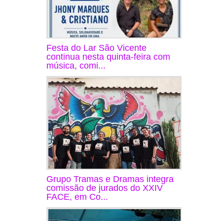
Festa do Lar São Vicente
continua nesta quinta-feira com
música, comi...
Grupo Tramas e Dramas integra
comissão de jurados do XXIV
FACE, em Co...