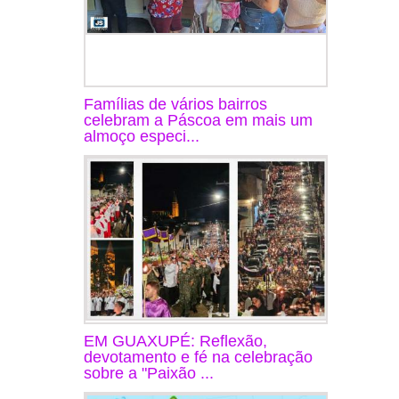
Famílias de vários bairros
celebram a Páscoa em mais um
almoço especi...
EM GUAXUPÉ: Reflexão,
devotamento e fé na celebração
sobre a "Paixão ...