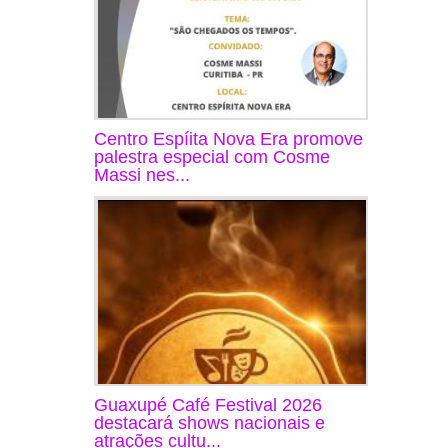
Centro Espíita Nova Era promove
palestra especial com Cosme
Massi nes...
Guaxupé Café Festival 2026
destacará shows nacionais e
atrações cultu...