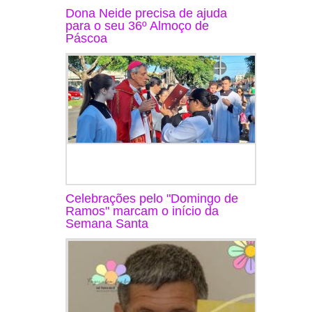
Dona Neide precisa de ajuda
para o seu 36º Almoço de
Páscoa
Celebrações pelo "Domingo de
Ramos" marcam o início da
Semana Santa