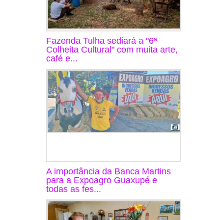
Fazenda Tulha sediará a "6ª
Colheita Cultural" com muita arte,
café e...
A importância da Banca Martins
para a Expoagro Guaxupé e
todas as fes...