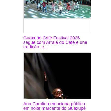
Guaxupé Café Festival 2026
segue com Arraiá do Café e une
tradição, c...
Ana Carolina emociona público
em noite marcante do Guaxupé