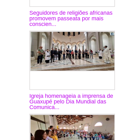
Seguidores de religiões africanas
promovem passeata por mais
conscien...
Igreja homenageia a imprensa de
Guaxupé pelo Dia Mundial das
Comunica...