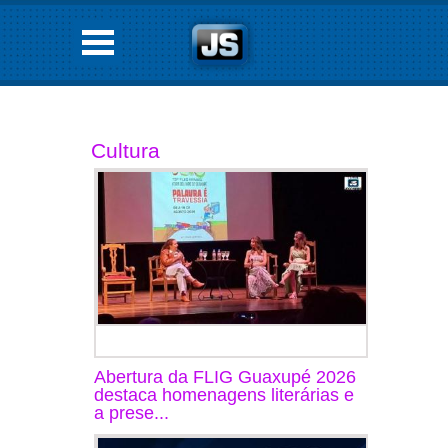
Cultura
Abertura da FLIG Guaxupé 2026
destaca homenagens literárias e
a prese...