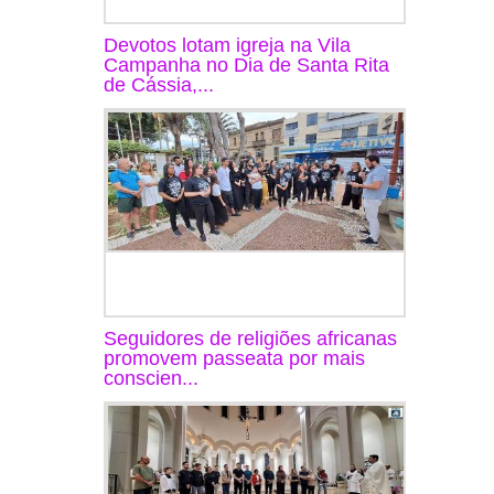
Devotos lotam igreja na Vila
Campanha no Dia de Santa Rita
de Cássia,...
Seguidores de religiões africanas
promovem passeata por mais
conscien...