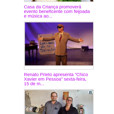
Casa da Criança promoverá
evento beneficente com feijoada
e música ao...
Renato Prieto apresenta "Chico
Xavier em Pessoa" sexta-feira,
15 de m...