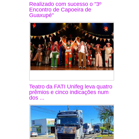
Realizado com sucesso o "3º
Encontro de Capoeira de
Guaxupé"
Teatro da FATI Unifeg leva quatro
prêmios e cinco indicações num
dos ...