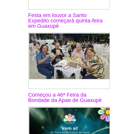
Festa em louvor a Santo
Expedito começará quinta-feira
em Guaxupé
Começou a 46ª Feira da
Bondade da Apae de Guaxupé