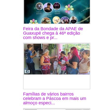
Feira da Bondade da APAE de
Guaxupé chega à 46ª edição
com shows e pr...
Famílias de vários bairros
celebram a Páscoa em mais um
almoço especi...