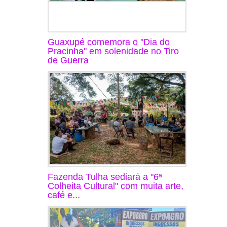
Guaxupé comemora o "Dia do
Pracinha" em solenidade no Tiro
de Guerra
Fazenda Tulha sediará a "6ª
Colheita Cultural" com muita arte,
café e...