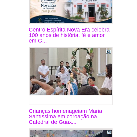
Centro Espírita Nova Era celebra
100 anos de história, fé e amor
em G...
Crianças homenageiam Maria
Santíssima em coroação na
Catedral de Guax...