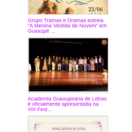
Grupo Tramas e Dramas estreia
"A Menina Vestida de Nuvem" em
Guaxupé ...
Academia Guaxupeana de Letras
é oficialmente apresentada na
VIII Fest...