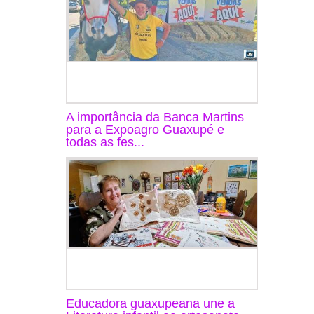
A importância da Banca Martins
para a Expoagro Guaxupé e
todas as fes...
Educadora guaxupeana une a