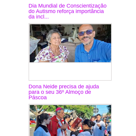
Dia Mundial de Conscientização
do Autismo reforça importância
da incl...
Dona Neide precisa de ajuda
para o seu 36º Almoço de
Páscoa