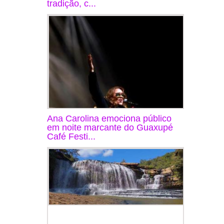
tradição, c...
Ana Carolina emociona público
em noite marcante do Guaxupé
Café Festi...