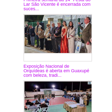
Lar São Vicente é encerrada com
suces...
Exposição Nacional de
Orquídeas é aberta em Guaxupé
com beleza, tradi...