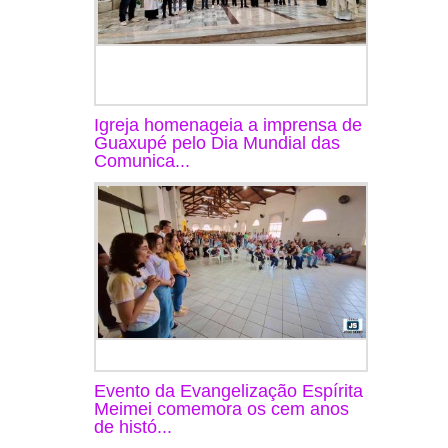
Igreja homenageia a imprensa de
Guaxupé pelo Dia Mundial das
Comunica...
Evento da Evangelização Espírita
Meimei comemora os cem anos
de histó...