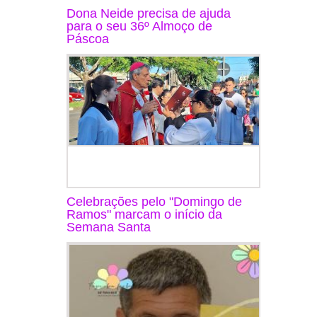
Dona Neide precisa de ajuda
para o seu 36º Almoço de
Páscoa
Celebrações pelo "Domingo de
Ramos" marcam o início da
Semana Santa