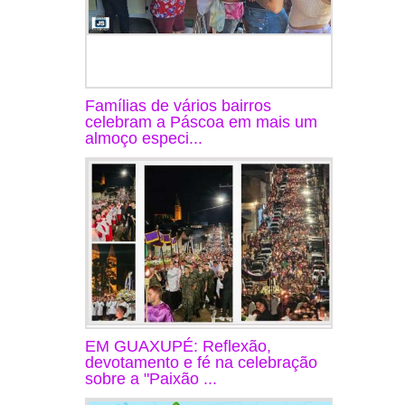
Famílias de vários bairros
celebram a Páscoa em mais um
almoço especi...
EM GUAXUPÉ: Reflexão,
devotamento e fé na celebração
sobre a "Paixão ...