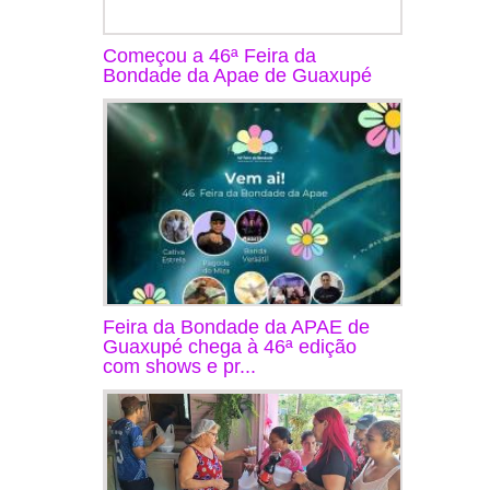
Começou a 46ª Feira da
Bondade da Apae de Guaxupé
Feira da Bondade da APAE de
Guaxupé chega à 46ª edição
com shows e pr...