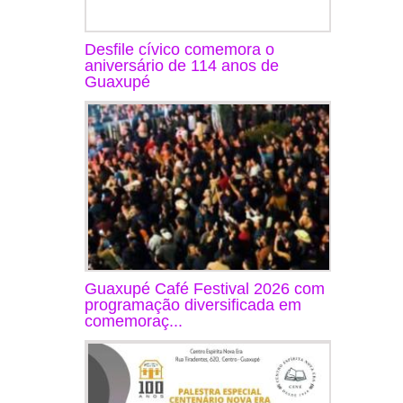
Desfile cívico comemora o
aniversário de 114 anos de
Guaxupé
Guaxupé Café Festival 2026 com
programação diversificada em
comemoraç...