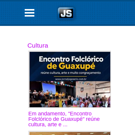
Cultura
Em andamento, "Encontro
Folclórico de Guaxupé" reúne
cultura, arte e ...