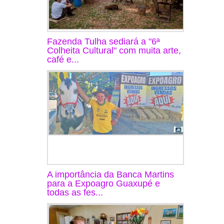
Fazenda Tulha sediará a "6ª
Colheita Cultural" com muita arte,
café e...
A importância da Banca Martins
para a Expoagro Guaxupé e
todas as fes...