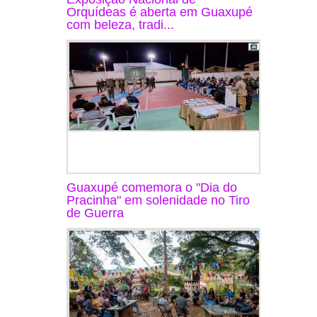
Orquídeas é aberta em Guaxupé
com beleza, tradi...
Guaxupé comemora o "Dia do
Pracinha" em solenidade no Tiro
de Guerra