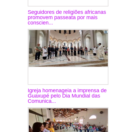
Seguidores de religiões africanas
promovem passeata por mais
conscien...
Igreja homenageia a imprensa de
Guaxupé pelo Dia Mundial das
Comunica...