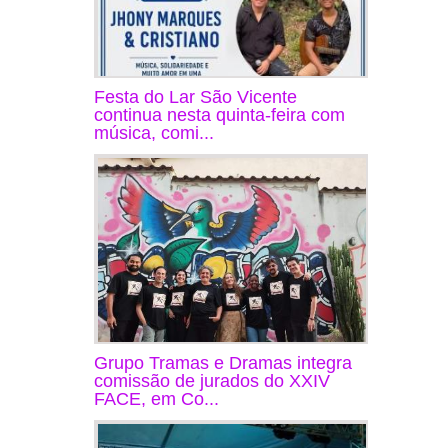
Festa do Lar São Vicente
continua nesta quinta-feira com
música, comi...
Grupo Tramas e Dramas integra
comissão de jurados do XXIV
FACE, em Co...