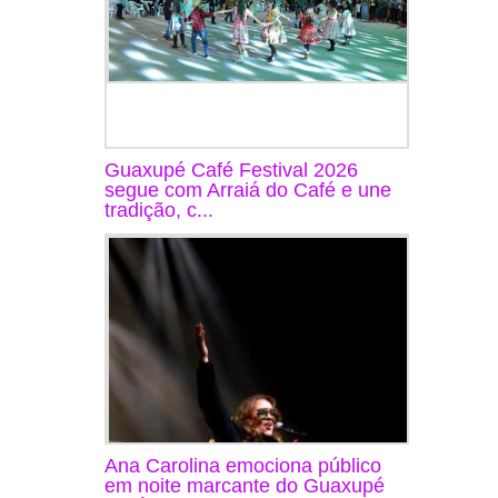
Guaxupé Café Festival 2026
segue com Arraiá do Café e une
tradição, c...
Ana Carolina emociona público
em noite marcante do Guaxupé