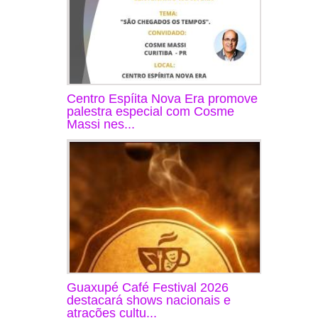
Centro Espíita Nova Era promove
palestra especial com Cosme
Massi nes...
Guaxupé Café Festival 2026
destacará shows nacionais e
atrações cultu...