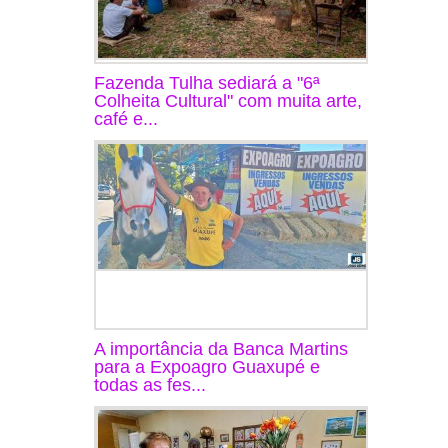
Fazenda Tulha sediará a "6ª
Colheita Cultural" com muita arte,
café e...
A importância da Banca Martins
para a Expoagro Guaxupé e
todas as fes...