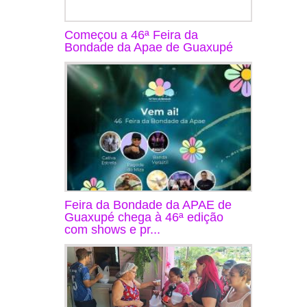
Começou a 46ª Feira da
Bondade da Apae de Guaxupé
Feira da Bondade da APAE de
Guaxupé chega à 46ª edição
com shows e pr...