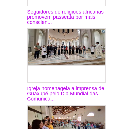
Seguidores de religiões africanas
promovem passeata por mais
conscien...
Igreja homenageia a imprensa de
Guaxupé pelo Dia Mundial das
Comunica...