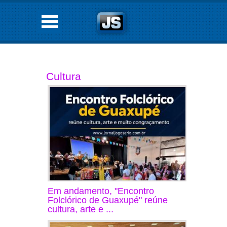
Cultura
Em andamento, "Encontro
Folclórico de Guaxupé" reúne
cultura, arte e ...