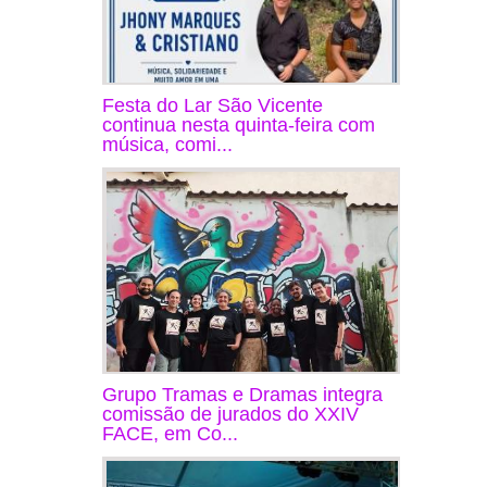
Festa do Lar São Vicente
continua nesta quinta-feira com
música, comi...
Grupo Tramas e Dramas integra
comissão de jurados do XXIV
FACE, em Co...