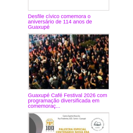
Desfile cívico comemora o
aniversário de 114 anos de
Guaxupé
Guaxupé Café Festival 2026 com
programação diversificada em
comemoraç...