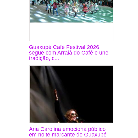
Guaxupé Café Festival 2026
segue com Arraiá do Café e une
tradição, c...
Ana Carolina emociona público
em noite marcante do Guaxupé