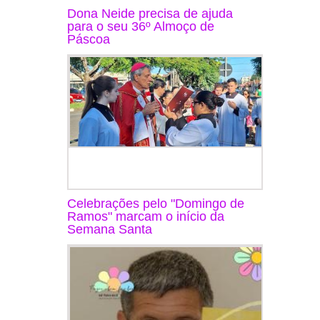
Dona Neide precisa de ajuda
para o seu 36º Almoço de
Páscoa
Celebrações pelo "Domingo de
Ramos" marcam o início da
Semana Santa