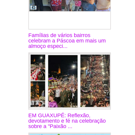
Famílias de vários bairros
celebram a Páscoa em mais um
almoço especi...
EM GUAXUPÉ: Reflexão,
devotamento e fé na celebração
sobre a "Paixão ...