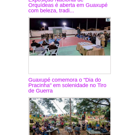
Orquídeas é aberta em Guaxupé
com beleza, tradi...
Guaxupé comemora o "Dia do
Pracinha" em solenidade no Tiro
de Guerra