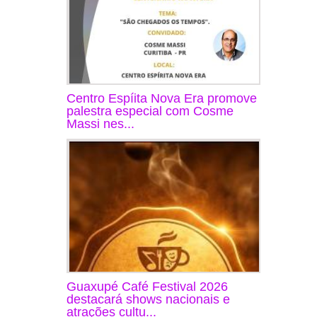
Centro Espíita Nova Era promove
palestra especial com Cosme
Massi nes...
Guaxupé Café Festival 2026
destacará shows nacionais e
atrações cultu...