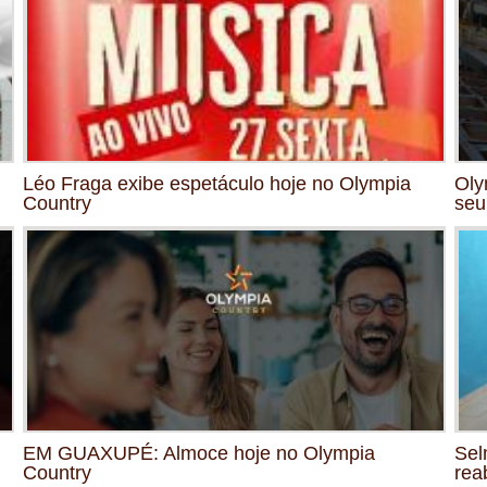
Léo Fraga exibe espetáculo hoje no Olympia
Oly
Country
seu
EM GUAXUPÉ: Almoce hoje no Olympia
Sel
Country
rea