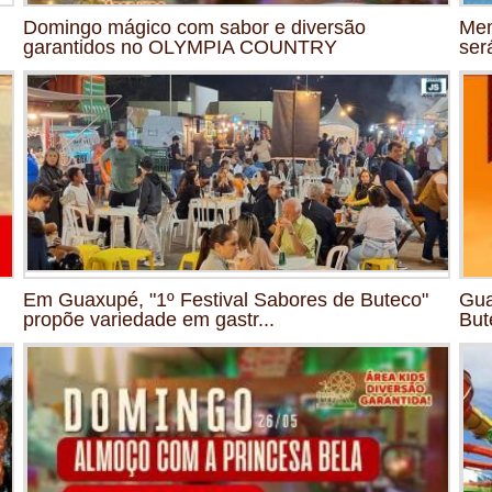
Domingo mágico com sabor e diversão
Mem
garantidos no OLYMPIA COUNTRY
ser
Em Guaxupé, "1º Festival Sabores de Buteco"
Gua
propõe variedade em gastr...
But