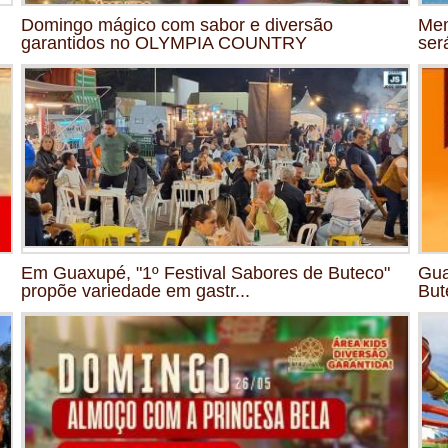
Domingo mágico com sabor e diversão
Mem
garantidos no OLYMPIA COUNTRY
ser
Em Guaxupé, "1º Festival Sabores de Buteco"
Gua
propõe variedade em gastr...
But