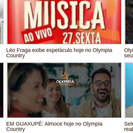
Léo Fraga exibe espetáculo hoje no Olympia
Oly
Country
seu
EM GUAXUPÉ: Almoce hoje no Olympia
Sel
Country
rea