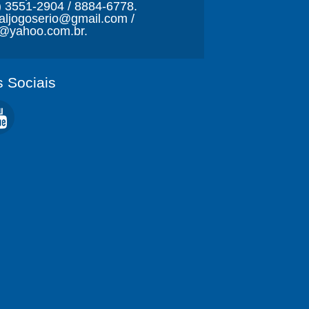
) 3551-2904 / 8884-6778.
naljogoserio@gmail.com /
o@yahoo.com.br.
 Sociais