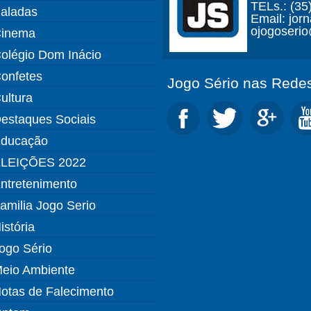
TELs.: (35
aladas
Email: jor
ojogoseri
inema
olégio Dom Inácio
onfetes
Jogo Sério nas Redes
ultura
estaques Sociais
ducação
LEIÇÕES 2022
ntretenimento
amilia Jogo Serio
istória
ogo Sério
eio Ambiente
otas de Falecimento