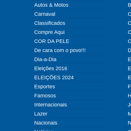
Autos & Motos
B
Carnaval
C
Classificados
C
Compre Aqui
C
COR DA PELE
C
De cara com o povo!!!
D
Dia-a-Dia
E
Eleições 2016
E
ELEIÇÕES 2024
E
Esportes
F
Famosos
H
Internacionais
J
Lazer
M
Nacionais
N