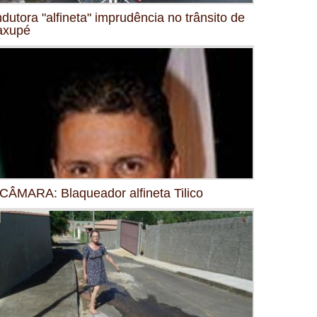
dutora "alfineta" imprudência no trânsito de
axupé
CÂMARA: Blaqueador alfineta Tilico