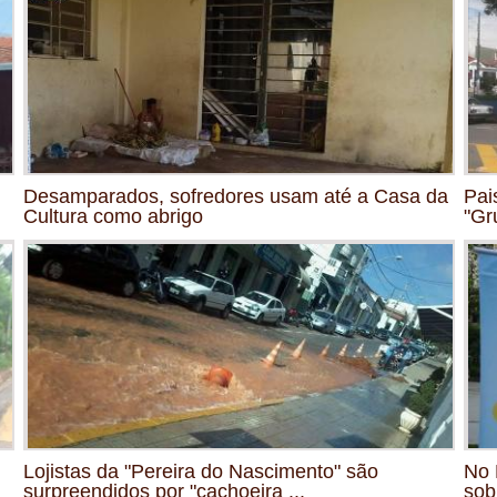
Desamparados, sofredores usam até a Casa da
Pai
Cultura como abrigo
"Gr
Lojistas da "Pereira do Nascimento" são
No 
surpreendidos por "cachoeira ...
sob