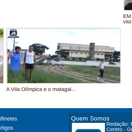
EM 
vaz
A Vila Olímpica e o matagal...
Quem Somos
lfinetes
Redação: R
rtigos
Centro - 