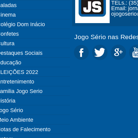
TELs.: (35
aladas
Email: jor
ojogoseri
inema
olégio Dom Inácio
onfetes
Jogo Sério nas Redes
ultura
estaques Sociais
ducação
LEIÇÕES 2022
ntretenimento
amilia Jogo Serio
istória
ogo Sério
eio Ambiente
otas de Falecimento