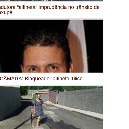
dutora "alfineta" imprudência no trânsito de
axupé
CÂMARA: Blaqueador alfineta Tilico