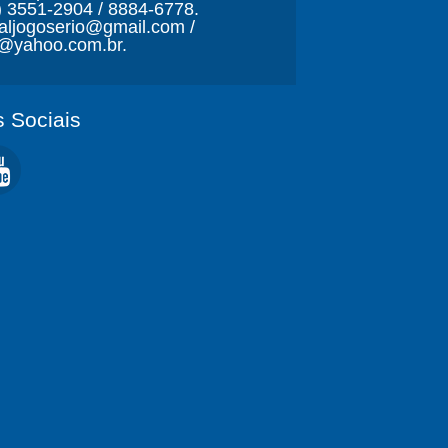
) 3551-2904 / 8884-6778.
naljogoserio@gmail.com /
o@yahoo.com.br.
 Sociais