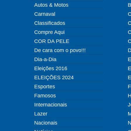
Autos & Motos
B
Carnaval
C
Classificados
C
Compre Aqui
C
COR DA PELE
C
De cara com o povo!!!
D
Dia-a-Dia
E
Eleições 2016
E
ELEIÇÕES 2024
E
Esportes
F
Famosos
H
Internacionais
J
Lazer
M
Nacionais
N