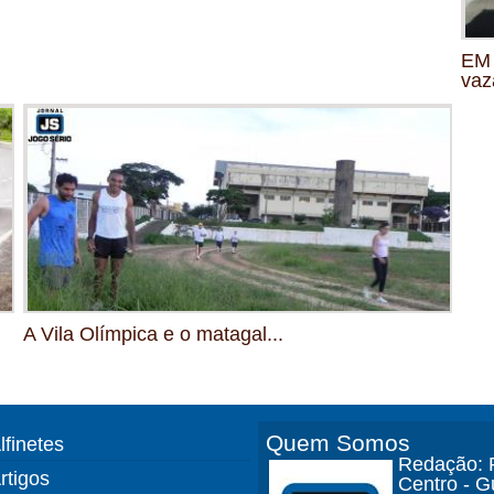
EM 
vaz
A Vila Olímpica e o matagal...
Quem Somos
lfinetes
Redação: R
rtigos
Centro - 