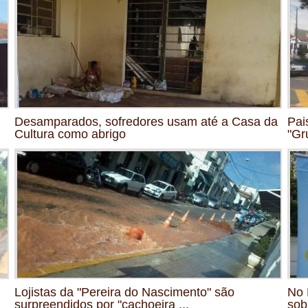
Desamparados, sofredores usam até a Casa da
Pai
Cultura como abrigo
"Gr
Lojistas da "Pereira do Nascimento" são
No 
surpreendidos por "cachoeira ...
sob