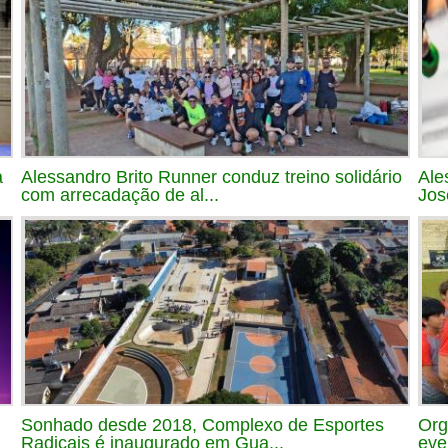
a
Alessandro Brito Runner conduz treino solidário
Ale
com arrecadação de al...
Jos
Sonhado desde 2018, Complexo de Esportes
Org
Radicais é inaugurado em Gua...
eve