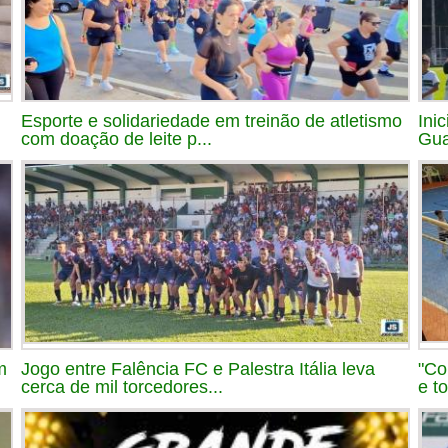
Esporte e solidariedade em treinão de atletismo
Ini
com doação de leite p...
Gua
m
Jogo entre Falência FC e Palestra Itália leva
"Co
cerca de mil torcedores...
e t