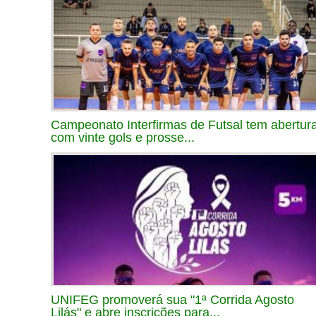
Campeonato Interfirmas de Futsal tem abertur
com vinte gols e prosse...
UNIFEG promoverá sua "1ª Corrida Agosto
Lilás" e abre inscrições para...