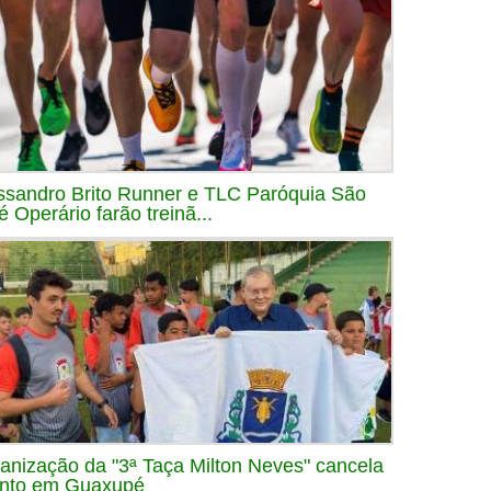
ssandro Brito Runner e TLC Paróquia São
é Operário farão treinã...
anização da "3ª Taça Milton Neves" cancela
nto em Guaxupé