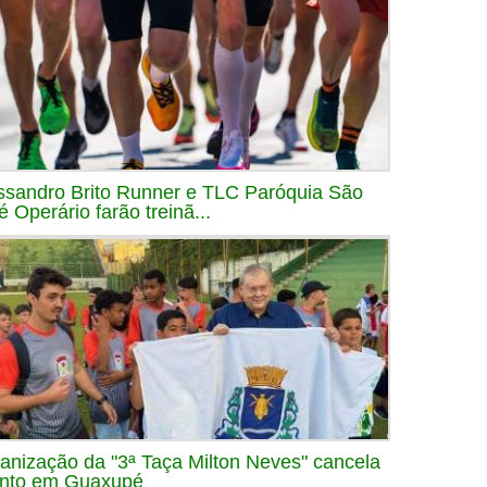
ssandro Brito Runner e TLC Paróquia São
é Operário farão treinã...
anização da "3ª Taça Milton Neves" cancela
nto em Guaxupé