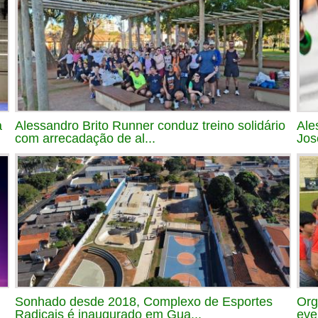
a
Alessandro Brito Runner conduz treino solidário
Ale
com arrecadação de al...
Jos
Sonhado desde 2018, Complexo de Esportes
Org
Radicais é inaugurado em Gua...
eve