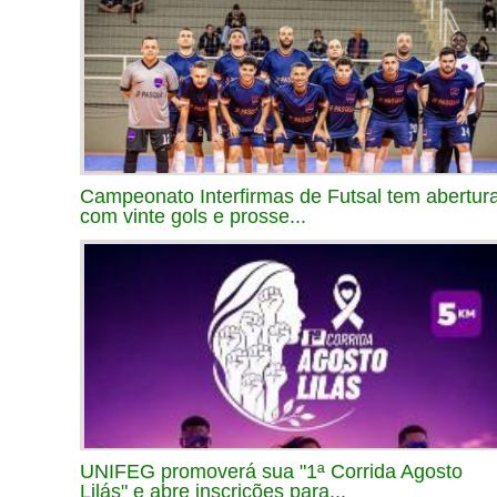
Campeonato Interfirmas de Futsal tem abertur
com vinte gols e prosse...
UNIFEG promoverá sua "1ª Corrida Agosto
Lilás" e abre inscrições para...