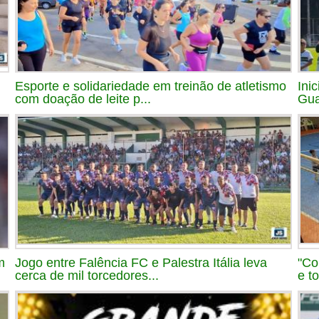
Esporte e solidariedade em treinão de atletismo
Ini
com doação de leite p...
Gua
m
Jogo entre Falência FC e Palestra Itália leva
"Co
cerca de mil torcedores...
e t