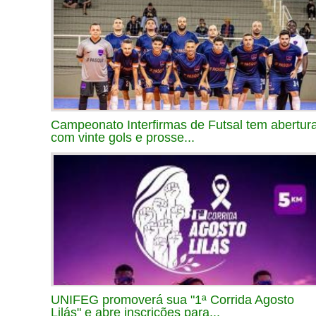
Campeonato Interfirmas de Futsal tem abertur
com vinte gols e prosse...
UNIFEG promoverá sua "1ª Corrida Agosto
Lilás" e abre inscrições para...