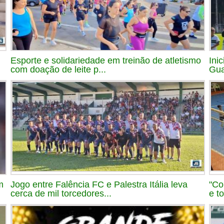
Esporte e solidariedade em treinão de atletismo
Ini
com doação de leite p...
Gua
m
Jogo entre Falência FC e Palestra Itália leva
"Co
cerca de mil torcedores...
e t