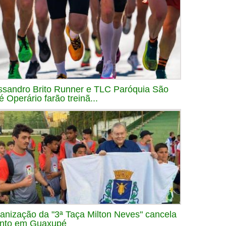
ssandro Brito Runner e TLC Paróquia São
é Operário farão treinã...
anização da "3ª Taça Milton Neves" cancela
nto em Guaxupé