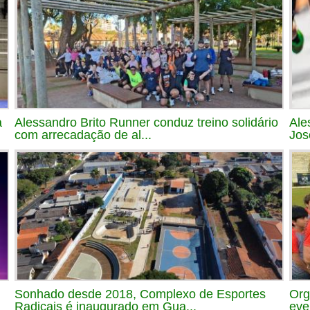
a
Alessandro Brito Runner conduz treino solidário
Ale
com arrecadação de al...
Jos
Sonhado desde 2018, Complexo de Esportes
Org
Radicais é inaugurado em Gua...
eve