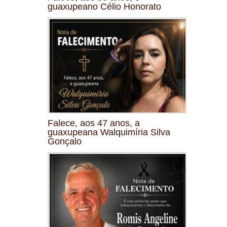
guaxupeano Célio Honorato
Falece, aos 47 anos, a
guaxupeana Walquimíria Silva
Gonçalo