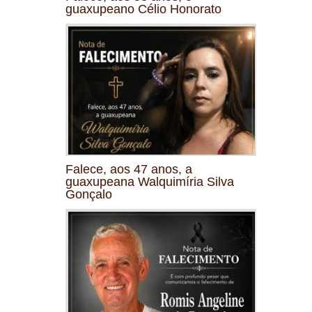
guaxupeano Célio Honorato
Falece, aos 47 anos, a
guaxupeana Walquimíria Silva
Gonçalo