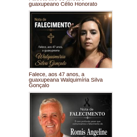
guaxupeano Célio Honorato
Falece, aos 47 anos, a
guaxupeana Walquimíria Silva
Gonçalo