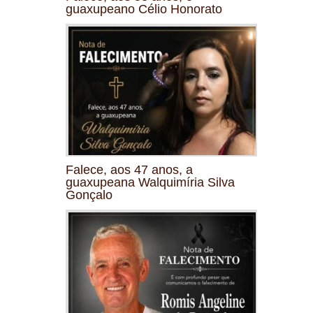
guaxupeano Célio Honorato
Falece, aos 47 anos, a
guaxupeana Walquimíria Silva
Gonçalo