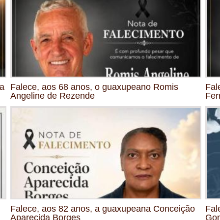
ia
Falece, aos 68 anos, o guaxupeano Romis
Fal
Angeline de Rezende
Fer
Falece, aos 82 anos, a guaxupeana Conceição
Fal
Aparecida Borges
Gon