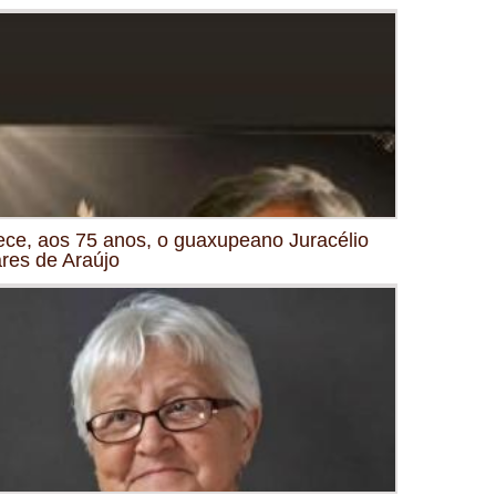
ece, aos 75 anos, o guaxupeano Juracélio
res de Araújo