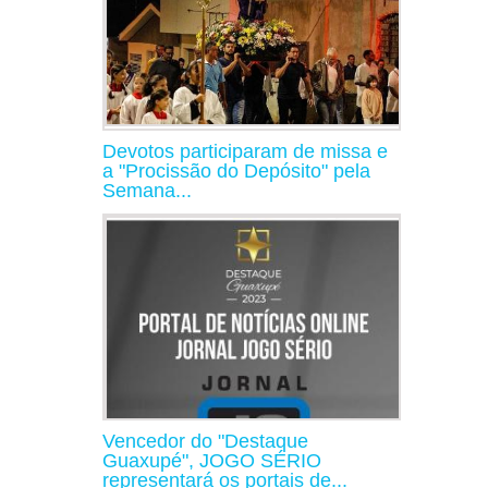
Devotos participaram de missa e
a "Procissão do Depósito" pela
Semana...
Vencedor do "Destaque
Guaxupé", JOGO SÉRIO
representará os portais de...