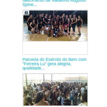
falecimento de Valdelírio Augusto
Spine...
Parceria do Exército do Bem com
"Ferreira Lu" gera alegria,
qualidade...