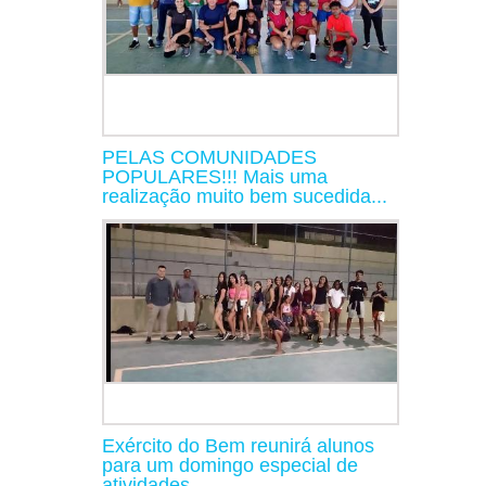
PELAS COMUNIDADES
POPULARES!!! Mais uma
realização muito bem sucedida...
Exército do Bem reunirá alunos
para um domingo especial de
atividades