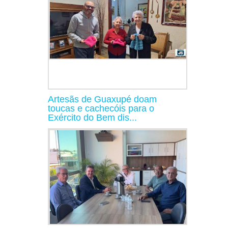
Artesãs de Guaxupé doam
toucas e cachecóis para o
Exército do Bem dis...