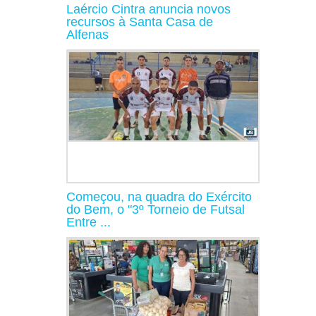
Laércio Cintra anuncia novos
recursos à Santa Casa de
Alfenas
Começou, na quadra do Exército
do Bem, o "3º Torneio de Futsal
Entre ...