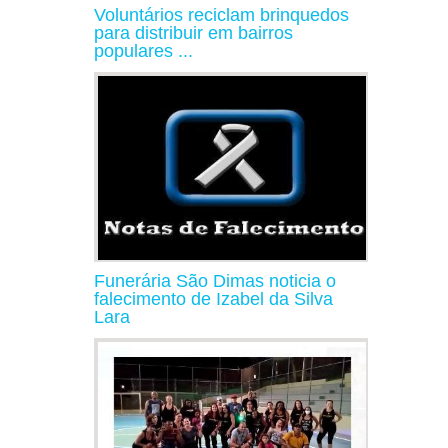
Voluntários reciclam brinquedos
para distribuir em bairros
populares ...
Funerária São Dimas noticia o
falecimento de Izabel da Silva
Lara