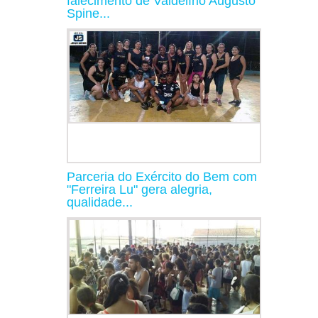
falecimento de Valdelírio Augusto
Spine...
Parceria do Exército do Bem com
"Ferreira Lu" gera alegria,
qualidade...