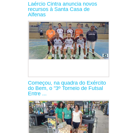
Laércio Cintra anuncia novos
recursos à Santa Casa de
Alfenas
Começou, na quadra do Exército
do Bem, o "3º Torneio de Futsal
Entre ...