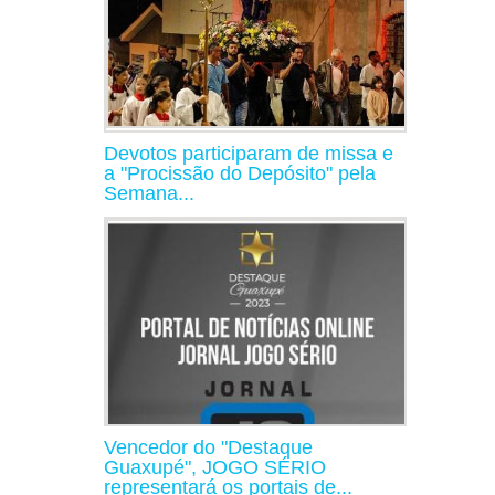
Devotos participaram de missa e
a "Procissão do Depósito" pela
Semana...
Vencedor do "Destaque
Guaxupé", JOGO SÉRIO
representará os portais de...