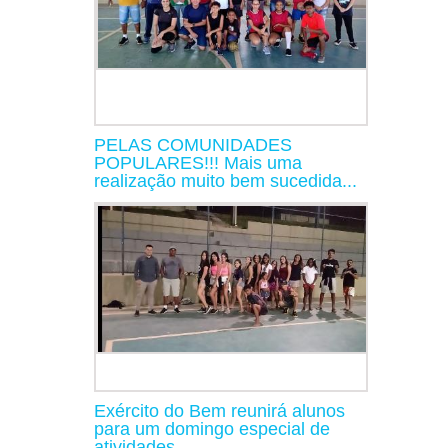
PELAS COMUNIDADES
POPULARES!!! Mais uma
realização muito bem sucedida...
Exército do Bem reunirá alunos
para um domingo especial de
atividades