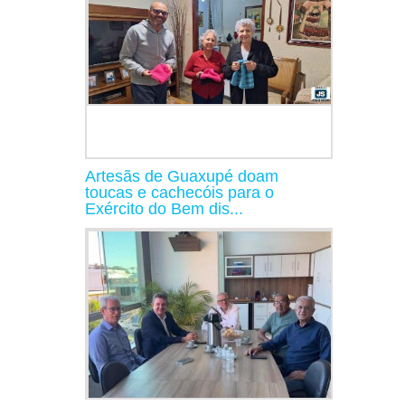
Artesãs de Guaxupé doam
toucas e cachecóis para o
Exército do Bem dis...