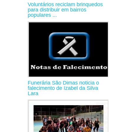
Voluntários reciclam brinquedos
para distribuir em bairros
populares ...
Funerária São Dimas noticia o
falecimento de Izabel da Silva
Lara