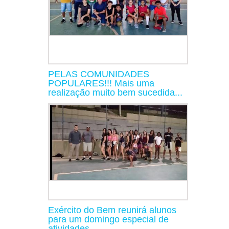
PELAS COMUNIDADES
POPULARES!!! Mais uma
realização muito bem sucedida...
Exército do Bem reunirá alunos
para um domingo especial de
atividades