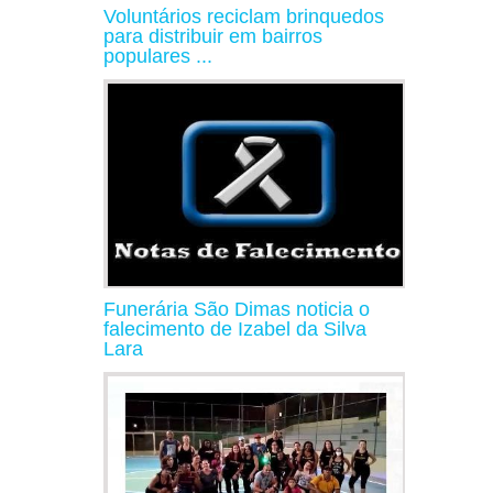
Voluntários reciclam brinquedos
para distribuir em bairros
populares ...
Funerária São Dimas noticia o
falecimento de Izabel da Silva
Lara