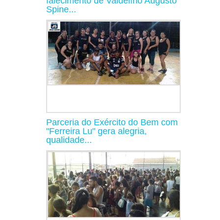
falecimento de Valdelírio Augusto
Spine...
Parceria do Exército do Bem com
"Ferreira Lu" gera alegria,
qualidade...