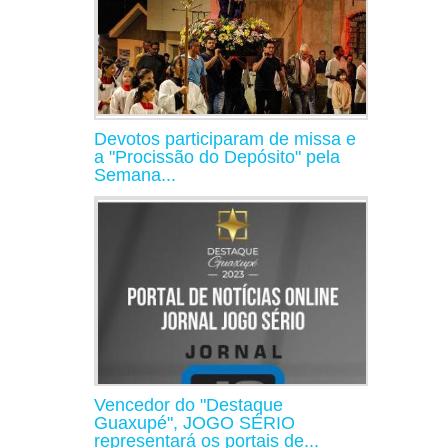
Devotos participaram de missa e
a "Procissão do Depósito" pela
Semana...
Vencedor do "Destaque
Guaxupé", JOGO SÉRIO
representará os portais de...