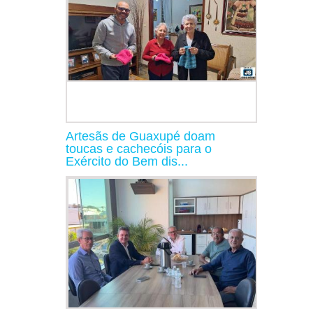
Artesãs de Guaxupé doam
toucas e cachecóis para o
Exército do Bem dis...