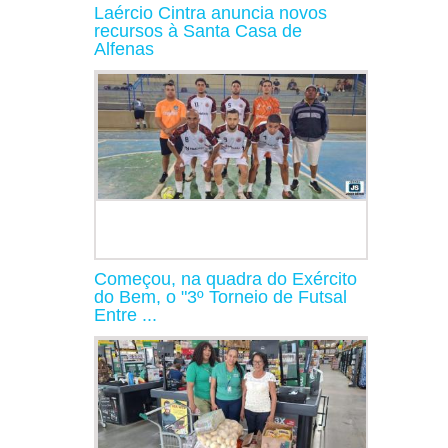
Laércio Cintra anuncia novos
recursos à Santa Casa de
Alfenas
Começou, na quadra do Exército
do Bem, o "3º Torneio de Futsal
Entre ...