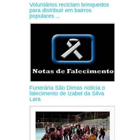
Voluntários reciclam brinquedos
para distribuir em bairros
populares ...
Funerária São Dimas noticia o
falecimento de Izabel da Silva
Lara