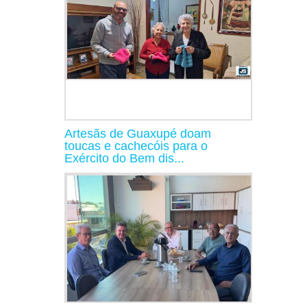
Artesãs de Guaxupé doam
toucas e cachecóis para o
Exército do Bem dis...