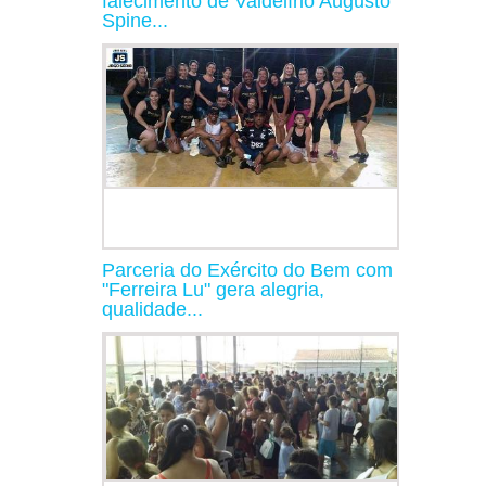
falecimento de Valdelírio Augusto
Spine...
Parceria do Exército do Bem com
"Ferreira Lu" gera alegria,
qualidade...