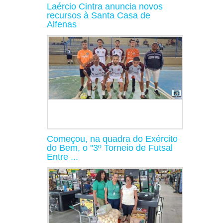
Laércio Cintra anuncia novos
recursos à Santa Casa de
Alfenas
Começou, na quadra do Exército
do Bem, o "3º Torneio de Futsal
Entre ...