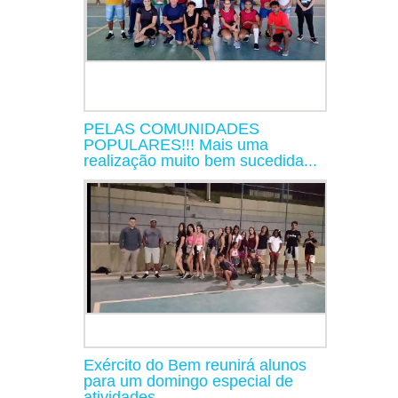
PELAS COMUNIDADES
POPULARES!!! Mais uma
realização muito bem sucedida...
Exército do Bem reunirá alunos
para um domingo especial de
atividades