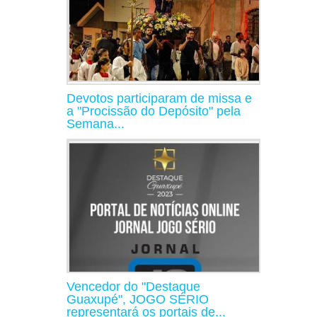
Devotos participaram de missa e
a "Procissão do Depósito" pela
Semana...
Vencedor do "Destaque
Guaxupé", JOGO SÉRIO
representará os portais de...