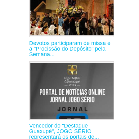
Devotos participaram de missa e
a "Procissão do Depósito" pela
Semana...
Vencedor do "Destaque
Guaxupé", JOGO SÉRIO
representará os portais de...