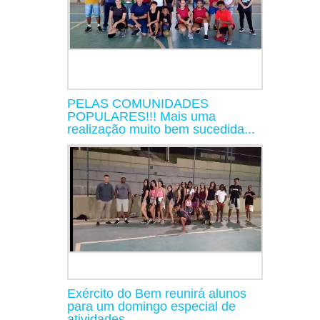
PELAS COMUNIDADES
POPULARES!!! Mais uma
realização muito bem sucedida...
Exército do Bem reunirá alunos
para um domingo especial de
atividades