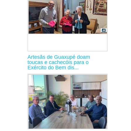
Artesãs de Guaxupé doam
toucas e cachecóis para o
Exército do Bem dis...