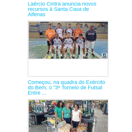
Laércio Cintra anuncia novos
recursos à Santa Casa de
Alfenas
Começou, na quadra do Exército
do Bem, o "3º Torneio de Futsal
Entre ...