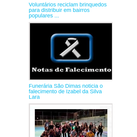
Voluntários reciclam brinquedos
para distribuir em bairros
populares ...
Funerária São Dimas noticia o
falecimento de Izabel da Silva
Lara