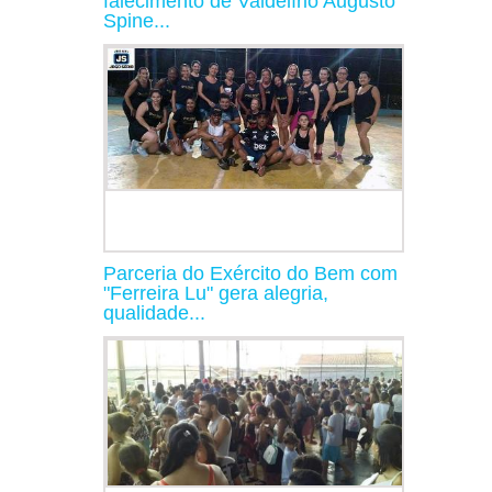
falecimento de Valdelírio Augusto
Spine...
Parceria do Exército do Bem com
"Ferreira Lu" gera alegria,
qualidade...