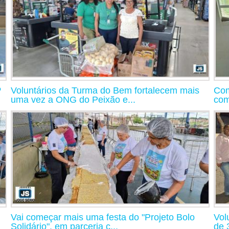
º
Voluntários da Turma do Bem fortalecem mais
Com
uma vez a ONG do Peixão e...
com
Vai começar mais uma festa do "Projeto Bolo
Vol
Solidário", em parceria c...
de 