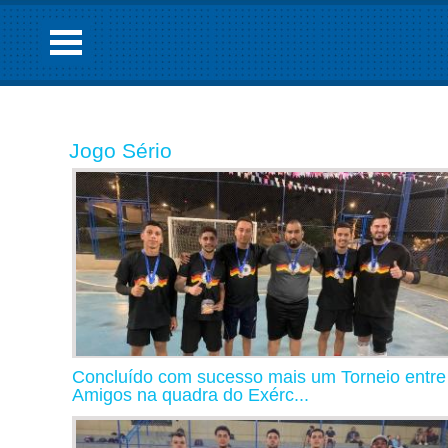
Jogo Sério
Concluído com sucesso mais um Torneio entre
Amigos na quadra do Exérc...