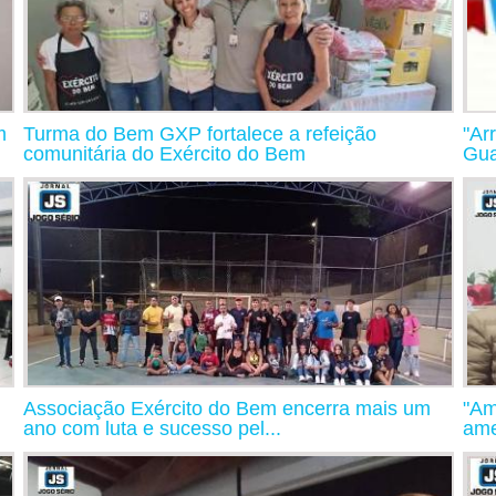
m
Turma do Bem GXP fortalece a refeição
"Ar
comunitária do Exército do Bem
Gu
Associação Exército do Bem encerra mais um
"Am
ano com luta e sucesso pel...
ame