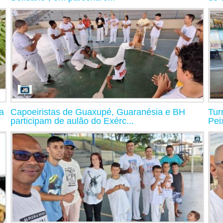
a
Capoeiristas de Guaxupé, Guaranésia e BH
Tur
participam de aulão do Exérc...
Pei