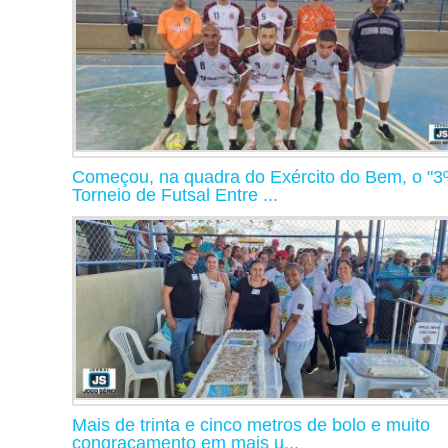
Começou, na quadra do Exército do Bem, o "3
Torneio de Futsal Entre ...
Mais de trinta e cinco metros de bolo e muito
congraçamento em mais u...