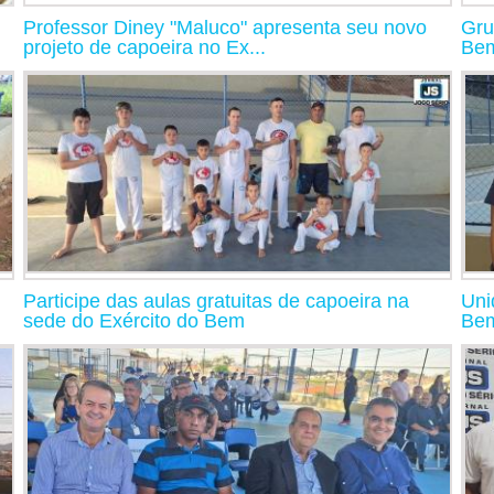
Professor Diney "Maluco" apresenta seu novo
Gru
projeto de capoeira no Ex...
Bem
l
Participe das aulas gratuitas de capoeira na
Uni
sede do Exército do Bem
Bem