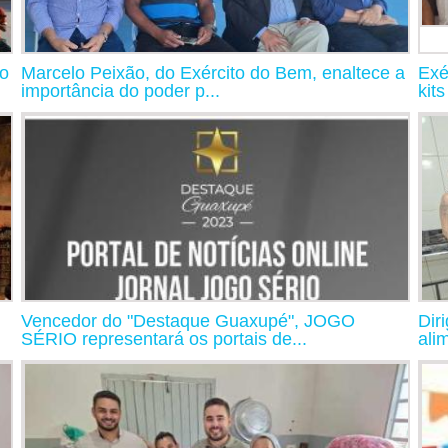
io
Marcelo Peixão, do Exército do Bem, enaltece a
Exé
importância do poder p...
kits
Vencedor do "Destaque Guaxupé", JOGO
Dir
SÉRIO representará os portais de...
ali