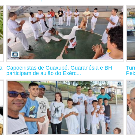
a
Capoeiristas de Guaxupé, Guaranésia e BH
Tur
participam de aulão do Exérc...
Pei