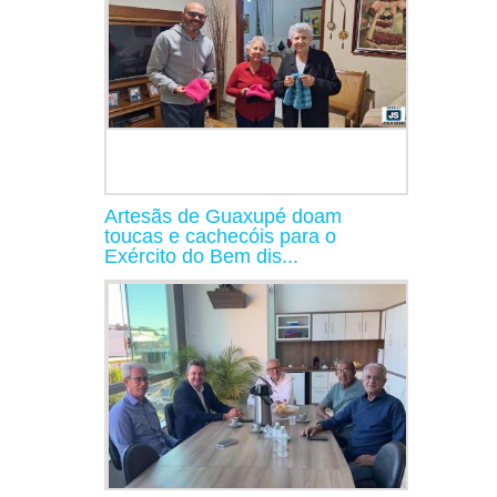
Artesãs de Guaxupé doam
toucas e cachecóis para o
Exército do Bem dis...