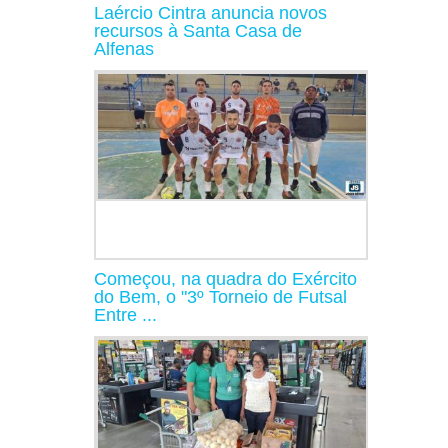
Laércio Cintra anuncia novos
recursos à Santa Casa de
Alfenas
Começou, na quadra do Exército
do Bem, o "3º Torneio de Futsal
Entre ...