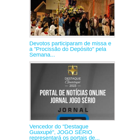
Devotos participaram de missa e
a "Procissão do Depósito" pela
Semana...
Vencedor do "Destaque
Guaxupé", JOGO SÉRIO
representará os portais de...