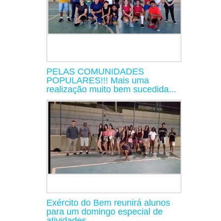
PELAS COMUNIDADES
POPULARES!!! Mais uma
realização muito bem sucedida...
Exército do Bem reunirá alunos
para um domingo especial de
atividades