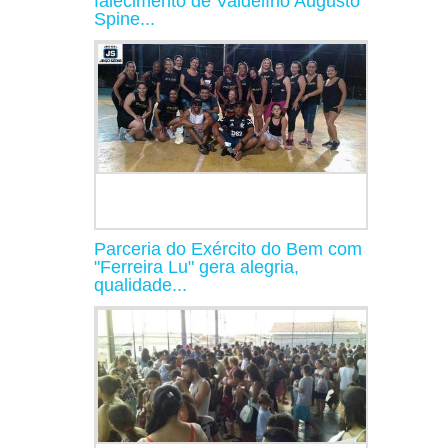
falecimento de Valdelírio Augusto
Spine...
Parceria do Exército do Bem com
"Ferreira Lu" gera alegria,
qualidade...