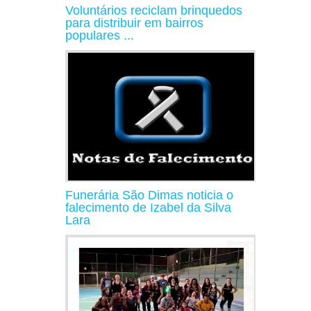
Voluntários reciclam brinquedos
para distribuir em bairros
populares ...
Funerária São Dimas noticia o
falecimento de Izabel da Silva
Lara