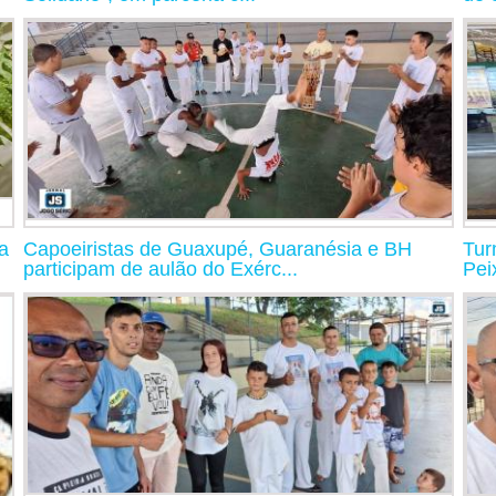
a
Capoeiristas de Guaxupé, Guaranésia e BH
Tur
participam de aulão do Exérc...
Pei