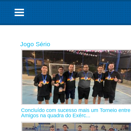
Jogo Sério
Concluído com sucesso mais um Torneio entre
Amigos na quadra do Exérc...