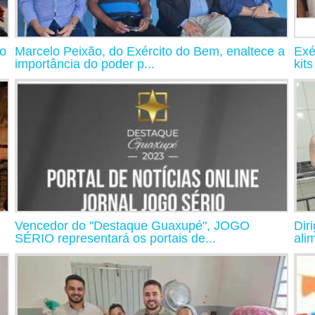
io
Marcelo Peixão, do Exército do Bem, enaltece a
Exé
importância do poder p...
kits
Vencedor do "Destaque Guaxupé", JOGO
Dir
SÉRIO representará os portais de...
ali