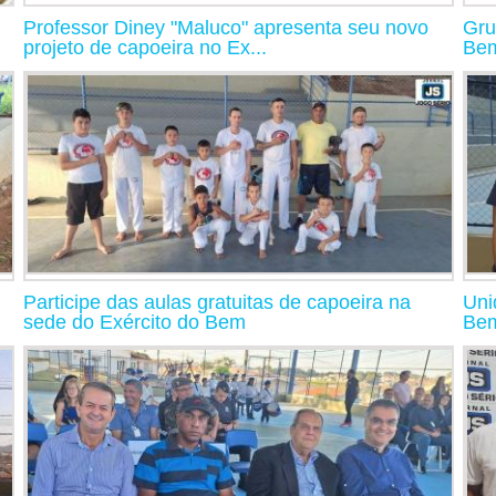
Professor Diney "Maluco" apresenta seu novo
Gru
projeto de capoeira no Ex...
Bem
l
Participe das aulas gratuitas de capoeira na
Uni
sede do Exército do Bem
Bem