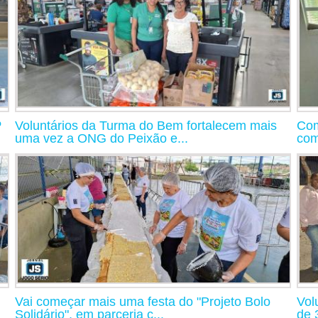
º
Voluntários da Turma do Bem fortalecem mais
Com
uma vez a ONG do Peixão e...
com
Vai começar mais uma festa do "Projeto Bolo
Vol
Solidário", em parceria c...
de 