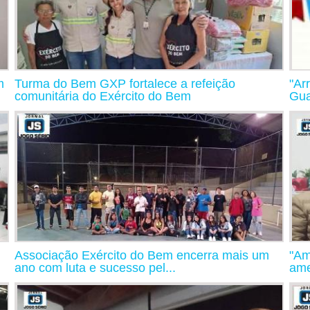
m
Turma do Bem GXP fortalece a refeição
"Ar
comunitária do Exército do Bem
Gu
Associação Exército do Bem encerra mais um
"Am
ano com luta e sucesso pel...
ame