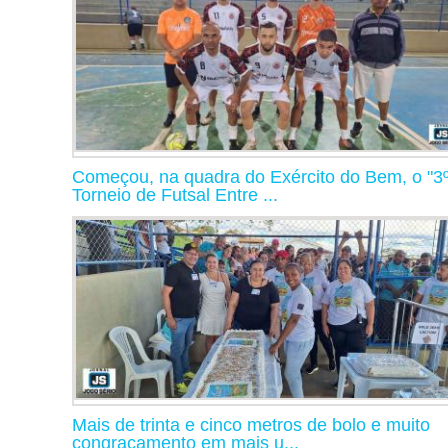
Começou, na quadra do Exército do Bem, o "3
Torneio de Futsal Entre ...
Mais de trinta e cinco metros de bolo e muito
congraçamento em mais u...