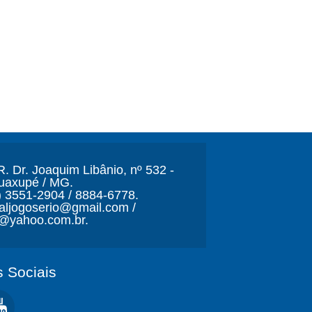
. Dr. Joaquim Libânio, nº 532 -
Guaxupé / MG.
) 3551-2904 / 8884-6778.
naljogoserio@gmail.com /
o@yahoo.com.br.
 Sociais