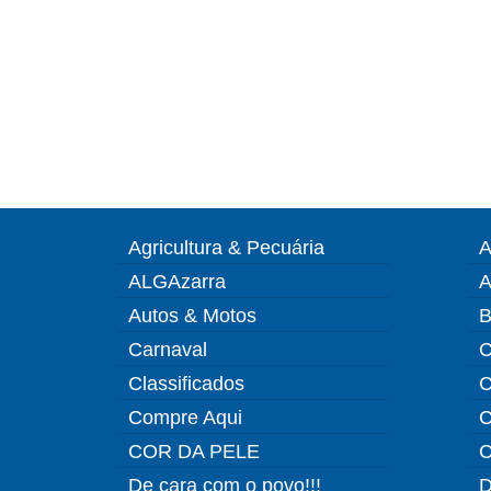
Agricultura & Pecuária
A
ALGAzarra
A
Autos & Motos
B
Carnaval
C
Classificados
C
Compre Aqui
C
COR DA PELE
C
De cara com o povo!!!
D