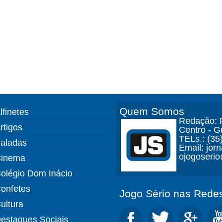
Quem Somos
lfinetes
Redação: R
rtigos
Centro - 
TELs.: (35
aladas
Email: jor
ojogoseri
inema
olégio Dom Inácio
onfetes
Jogo Sério nas Redes
ultura
estaques Sociais