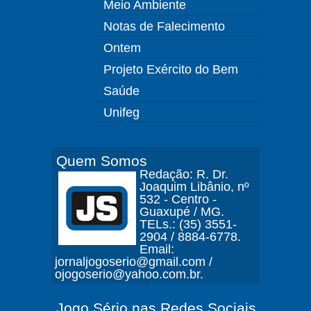
Meio Ambiente
Notas de Falecimento
Ontem
Projeto Exército do Bem
Saúde
Unifeg
Quem Somos
Redação: R. Dr.
Joaquim Libânio, nº
532 - Centro -
Guaxupé / MG.
TELs.: (35) 3551-
2904 / 8884-6778.
Email:
jornaljogoserio@gmail.com /
ojogoserio@yahoo.com.br.
Jogo Sério nas Redes Sociais