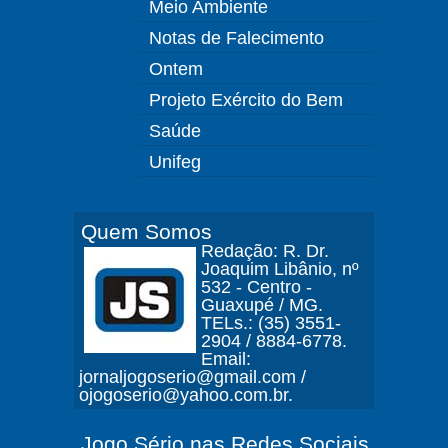
Meio Ambiente
Notas de Falecimento
Ontem
Projeto Exército do Bem
Saúde
Unifeg
Quem Somos
Redação: R. Dr.
Joaquim Libânio, nº
532 - Centro -
Guaxupé / MG.
TELs.: (35) 3551-
2904 / 8884-6778.
Email:
jornaljogoserio@gmail.com /
ojogoserio@yahoo.com.br.
Jogo Sério nas Redes Sociais