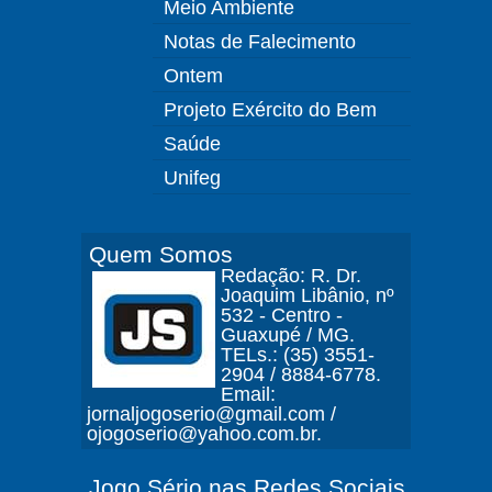
Meio Ambiente
Notas de Falecimento
Ontem
Projeto Exército do Bem
Saúde
Unifeg
Quem Somos
Redação: R. Dr.
Joaquim Libânio, nº
532 - Centro -
Guaxupé / MG.
TELs.: (35) 3551-
2904 / 8884-6778.
Email:
jornaljogoserio@gmail.com /
ojogoserio@yahoo.com.br.
Jogo Sério nas Redes Sociais