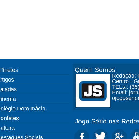
Quem Somos
lfinetes
Redação: R
rtigos
Centro - 
TELs.: (35
aladas
Email: jor
ojogoseri
inema
olégio Dom Inácio
onfetes
Jogo Sério nas Redes
ultura
estaques Sociais