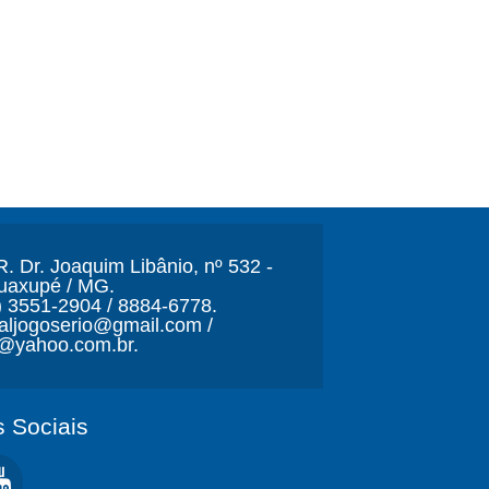
. Dr. Joaquim Libânio, nº 532 -
Guaxupé / MG.
) 3551-2904 / 8884-6778.
naljogoserio@gmail.com /
o@yahoo.com.br.
 Sociais