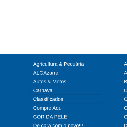
Agricultura & Pecuária
A
ALGAzarra
A
Autos & Motos
B
Carnaval
C
Classificados
C
Compre Aqui
C
COR DA PELE
C
De cara com o povo!!!
D